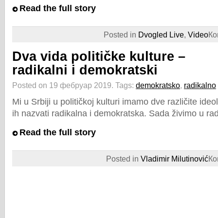
Read the full story
Posted in
Dvogled Live
,
Video
Ко
Dva vida političke kulture –
radikalni i demokratski
Posted on 19 фебруар 2019.
Tags:
demokratsko
,
radikalno
Mi u Srbiji u političkoj kulturi imamo dve različite ide
ih nazvati radikalna i demokratska. Sada živimo u rad
Read the full story
Posted in
Vladimir Milutinović
Ко