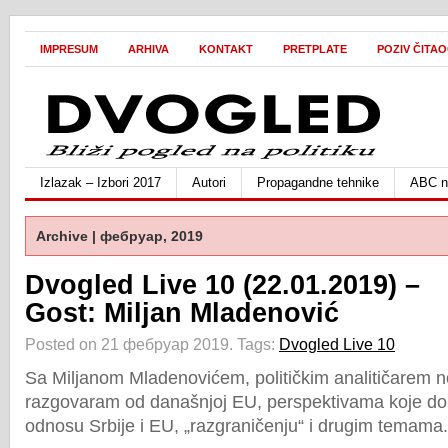
IMPRESUM
ARHIVA
KONTAKT
PRETPLATE
POZIV ČITA
Izlazak – Izbori 2017
Autori
Propagandne tehnike
ABC ne
Archive | фебруар, 2019
Dvogled Live 10 (22.01.2019) –
Gost: Miljan Mladenović
Posted on 21 фебруар 2019.
Tags:
Dvogled Live 10
Sa Miljanom Mladenovićem, političkim analitičarem n
razgovaram od današnjoj EU, perspektivama koje do
odnosu Srbije i EU, „razgraničenju“ i drugim temama.