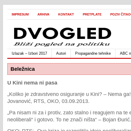
IMPRESUM
ARHIVA
KONTAKT
PRETPLATE
POZIV ČITA
Izlazak – Izbori 2017
Autori
Propagandne tehnike
ABC ne
Beležnica
U Kini nema ni pasa
„Koliko je zdravstveno osiguranje u Kini? – Nema ga
Jovanović, RTS, OKO, 03.09.2013.
„Pa nisam ni za i protiv, zato stalno i reagujem na te e
neoliberali“ i gotovo. To ne znači ništa“ – Bojan Đurić