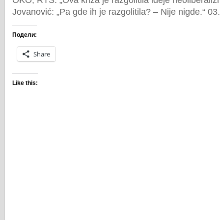
OKO; RTS: „Ova kriza je razgolitila ideje neoliberal
Jovanović: „Pa gde ih je razgolitila? – Nije nigde.“ 0
Подели:
Share
Like this: