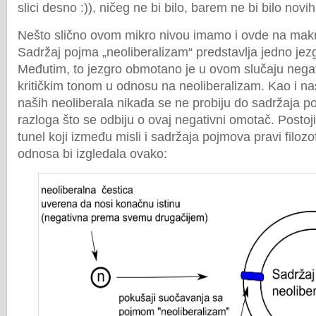
slici desno :)), ničeg ne bi bilo, barem ne bi bilo novi
Nešto slično ovom mikro nivou imamo i ovde na makr
Sadržaj pojma „neoliberalizam“ predstavlja jedno jez
Međutim, to jezgro obmotano je u ovom slučaju nega
kritičkim tonom u odnosu na neoliberalizam. Kao i naš
naših neoliberala nikada se ne probiju do sadržaja p
razloga što se odbiju o ovaj negativni omotač. Postoji 
tunel koji između misli i sadržaja pojmova pravi filozo
odnosa bi izgledala ovako: