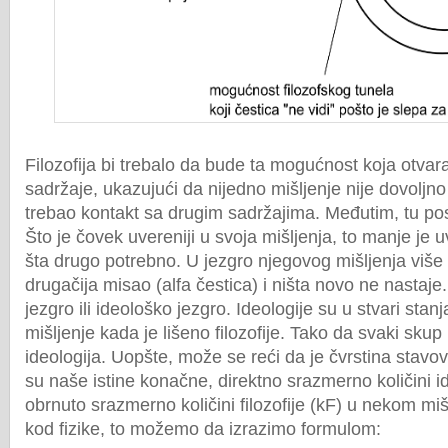
Filozofija bi trebalo da bude ta mogućnost koja otvar
sadržaje, ukazujući da nijedno mišljenje nije dovoljn
trebao kontakt sa drugim sadržajima. Međutim, tu pos
Što je čovek uvereniji u svoja mišljenja, to manje je 
šta drugo potrebno. U jezgro njegovog mišljenja više 
drugačija misao (alfa čestica) i ništa novo ne nastaje
jezgro ili ideološko jezgro. Ideologije su u stvari stan
mišljenje kada je lišeno filozofije. Tako da svaki skup
ideologija. Uopšte, može se reći da je čvrstina stavo
su naše istine konačne, direktno srazmerno količini ide
obrnuto srazmerno količini filozofije (kF) u nekom mi
kod fizike, to možemo da izrazimo formulom: