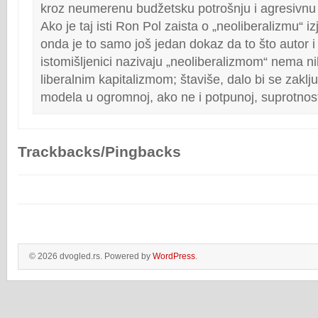
kroz neumerenu budžetsku potrošnju i agresivnu 
Ako je taj isti Ron Pol zaista o „neoliberalizmu“ iz
onda je to samo još jedan dokaz da to što autor i
istomišljenici nazivaju „neoliberalizmom“ nema n
liberalnim kapitalizmom; štaviše, dalo bi se zaklju
modela u ogromnoj, ako ne i potpunoj, suprotnost
Trackbacks/Pingbacks
© 2026 dvogled.rs. Powered by
WordPress
.