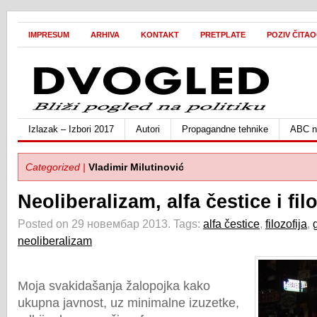
IMPRESUM
ARHIVA
KONTAKT
PRETPLATE
POZIV ČITA
Izlazak – Izbori 2017
Autori
Propagandne tehnike
ABC ne
Categorized |
Vladimir Milutinović
Neoliberalizam, alfa čestice i filo
Posted on 29 новембар 2013.
Tags:
alfa čestice
,
filozofija
,
neoliberalizam
Moja svakidašanja žalopojka kako
ukupna javnost, uz minimalne izuzetke,