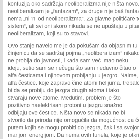
konfuzija oko sadržaja neoliberalizma nije ništa novo
neoliberalizam je „fantazam“, za druge nije baš fan
nema „ni ’n’ od neoliberalizma“. Za glavne političare to
sistem“, ali svi oni skoro nikada se ne upuštaju u pita
neoliberalizam, koji su to stavovi.
Ovo stanje navelo me je da pokušam da objasnim tu
činjenicu da se sadržaj pojma „neoliberalizam“ nikak
ne probija do javnosti, i kada sam već imao neku
ideju, setio sam se nečega što sam nedavno čitao o
alfa česticama i njihovom probijanju u jezgro. Naime,
alfa čestice, koje zapravo čine atomi helijuma, trebal
bi da se probiju do jezgra drugih atoma i tako
stvaraju nove atome. Međutim, problem je što
pozitivno naelektrisani protoni u jezgru snažno
odbijaju ove čestice. Ništa novo se nikada ne bi
stvorilo da priroda nije omogućila da mogućnost da če
putem kojih se mogu probiti do jezgra, čak i sa svo
manjom energijom. Da nema ovih tunela, koje je otk