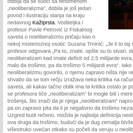
odbija da se suoči sa fenomenom
„neoliberalizma“, dobila je još jedan
povod i ilustraciju stanja na kraju
nedavnog
Kažiprsta
. Voditeljka i
profesor Pavle Petrović iz Fiskalnog
saveta o noeliberalizmu pričaju kao o
nekoj misterioznoj osobi: Suzana Trninić: „Je li to taj
profesor odgovara „Pa to, znate, opšte su to stvari, da
neoliberalizam kad imate deficit od 2,5 milijarde evra
malo da trošimo, pa da trošimo 5 milijardi evra“. Iak
neoliberalizmu govorilo, o njemu zapravo ništa nije r
shvatio da se tom rečju izražava neka kritika na rač
saveta, ali kakav tačno oblik ima ta kritika ostalo je
se profesora tiče „neoliberalizam“ bi mogle biti i mer
trošenja, što znači da je njega „neoliberalizam“ napro
pa on zapravo pita da li je negativno da trošimo neza
Uzgred budi rečeno, možda je najbolja definicija neo
ova druga da trošimo, budući da je dug zemalja bivše
višestruko uvećan otkako su počeli da veruju u neoli