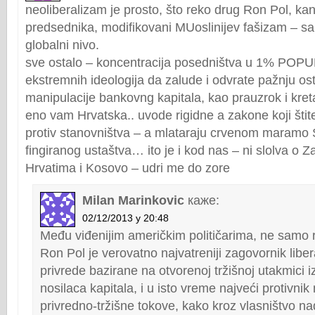
neoliberalizam je prosto, što reko drug Ron Pol, ka
predsednika, modifikovani MUoslinijev fašizam – s
globalni nivo.
sve ostalo – koncentracija posedništva u 1% POPU
ekstremnih ideologija da zalude i odvrate pažnju ost
manipulacije bankovng kapitala, kao prauzrok i kret
eno vam Hrvatska.. uvode rigidne a zakone koji štite
protiv stanovništva – a mlataraju crvenom maramo 
fingiranog ustaštva… ito je i kod nas – ni slolva o Z
Hrvatima i Kosovo – udri me do zore
Milan Marinkovic
каже:
02/12/2013 у 20:48
Među viđenijim američkim političarima, ne samo 
Ron Pol je verovatno najvatreniji zagovornik liber
privrede bazirane na otvorenoj tržišnoj utakmici 
nosilaca kapitala, i u isto vreme najveći protivni
privredno-tržišne tokove, kako kroz vlasništvo na