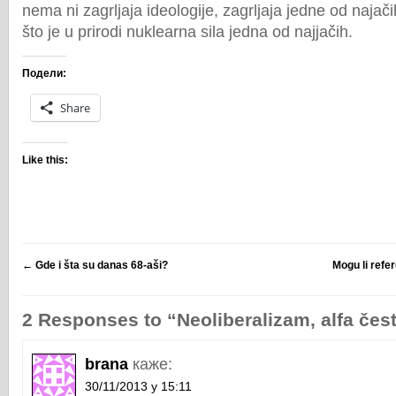
nema ni zagrljaja ideologije, zagrljaja jedne od najači
što je u prirodi nuklearna sila jedna od najjačih.
Подели:
Share
Like this:
←
Gde i šta su danas 68-aši?
Mogu li refe
2 Responses to “Neoliberalizam, alfa čestic
brana
каже:
30/11/2013 у 15:11