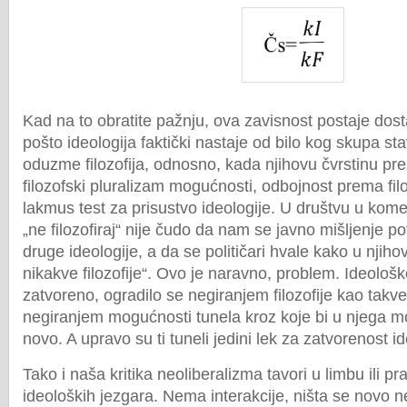
Kad na to obratite pažnju, ova zavisnost postaje dost
pošto ideologija faktički nastaje od bilo kog skupa s
oduzme filozofija, odnosno, kada njihovu čvrstinu pre
filozofski pluralizam mogućnosti, odbojnost prema filo
lakmus test za prisustvo ideologije. U društvu u kome
„ne filozofiraj“ nije čudo da nam se javno mišljenje p
druge ideologije, a da se političari hvale kako u nji
nikakve filozofije“. Ovo je naravno, problem. Ideološk
zatvoreno, ogradilo se negiranjem filozofije kao takv
negiranjem mogućnosti tunela kroz koje bi u njega m
novo. A upravo su ti tuneli jedini lek za zatvorenost id
Tako i naša kritika neoliberalizma tavori u limbu ili 
ideoloških jezgara. Nema interakcije, ništa se novo 