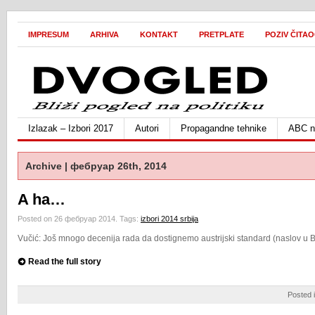
IMPRESUM
ARHIVA
KONTAKT
PRETPLATE
POZIV ČITA
Izlazak – Izbori 2017
Autori
Propagandne tehnike
ABC ne
Archive | фебруар 26th, 2014
A ha…
Posted on 26 фебруар 2014.
Tags:
izbori 2014 srbija
Vučić: Još mnogo decenija rada da dostignemo austrijski standard (naslov u B
Read the full story
Posted 