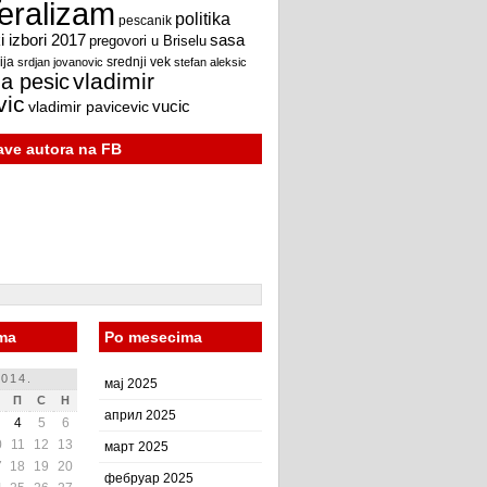
beralizam
politika
pescanik
 izbori 2017
sasa
pregovori u Briselu
ija
srdjan jovanovic
srednji vek
stefan aleksic
vladimir
a pesic
vic
vucic
vladimir pavicevic
jave autora na FB
ma
Po mesecima
014.
мај 2025
П
С
Н
април 2025
4
5
6
0
11
12
13
март 2025
7
18
19
20
фебруар 2025