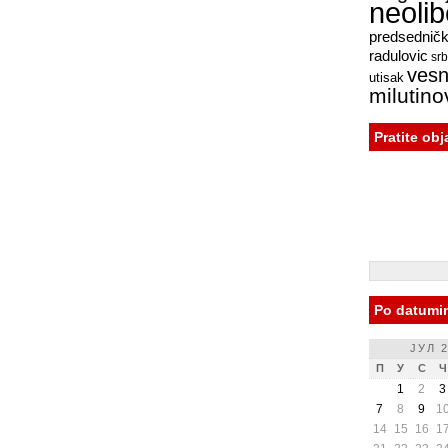
neoli
predsednički
radulovic
srb
vesn
utisak
milutino
Pratite ob
Po datumi
ЈУЛ 2
П
У
С
Ч
1
2
3
7
8
9
1
14
15
16
1