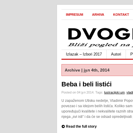
IMPRESUM
ARHIVA
KONTAKT
Izlazak – Izbori 2017
Autori
P
Archive | јул 4th, 2014
Beba i beli listići
Posted on 04 јул 2014.
Tags:
lustracijski um
,
vlad
U zapaženom Utisku nedelje, Vladimir Popov
povezao i sa idejom belih listića. Koliko sa
upoređujući kvalitete i nekvalitete raznih st
njega „svi isti“ i da će se odsad opredeljivat
Read the full story