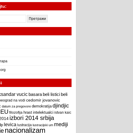
jtu:
тара
.org
či
ksandar vucic
beli
basara
beli listici
cedomir jovanovic
beograd na vodi
djindjic
c
demokratija
datum za pregovore
EU
intelektualci
hrast
filozofija
istvan kaic
izbori 2014 srbija
 2014
mediji
levica
dp
lustracija
lustracijski um
nacionalizam
je