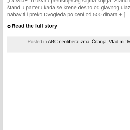
„DOSIJE“ u okviru predstojećeg sajma knjiga. Štand 
štand u parteru kada se krene desno od glavnog ula
nabaviti i preko Dvogleda po ceni od 500 dinara + […
Read the full story
Posted in
ABC neoliberalizma
,
Čitanja
,
Vladimir M