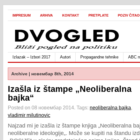
IMPRESUM
ARHIVA
KONTAKT
PRETPLATE
POZIV ČITA
Izlazak – Izbori 2017
Autori
Propagandne tehnike
ABC ne
Archive | новембар 8th, 2014
Izašla iz štampe „Neoliberalna
bajka“
Posted on 08 новембар 2014.
Tags:
neoliberalna bajka
,
vladimir milutinovic
Najzad mi je izašla iz štampe knjiga „Neoliberalna baj
neoliberalne ideologije„. Može se kupiti na štandu i