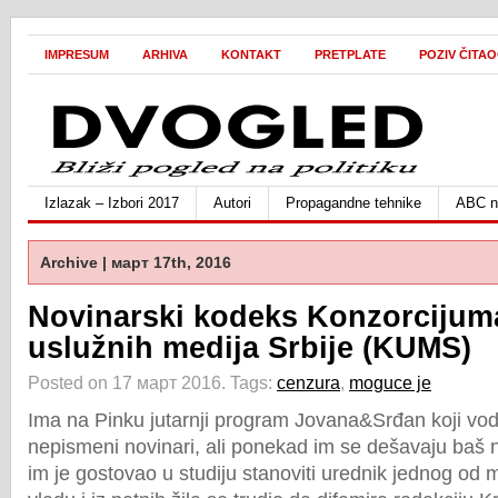
IMPRESUM
ARHIVA
KONTAKT
PRETPLATE
POZIV ČITA
Izlazak – Izbori 2017
Autori
Propagandne tehnike
ABC ne
Archive | март 17th, 2016
Novinarski kodeks Konzorcijum
uslužnih medija Srbije (KUMS)
Posted on 17 март 2016.
Tags:
cenzura
,
moguce je
Ima na Pinku jutarnji program Jovana&Srđan koji vod
nepismeni novinari, ali ponekad im se dešavaju baš n
im je gostovao u studiju stanoviti urednik jednog od 