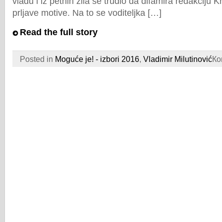
vladu i iz petnih žila se trudio da difamira redakciju K
prljave motive. Na to se voditeljka […]
Read the full story
Posted in
Moguće je! - izbori 2016
,
Vladimir Milutinović
Ко