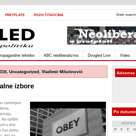
PRETPLATE
POZIV ČITAOCIMA
ropagandne tehnike
ABC neoliberalizma
Dvogled Live
Video
2016
,
Uncategorized
,
Vladimir Milutinović
Adsense
alne izbore
šno zamenjeni
ijima,
Po datumi
oprcaju,
. Na opštini
АПРИЛ
ord u vezi
П
У
С
Ч
ti čuo jednu
nu. Ako na