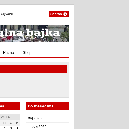
Razno
Shop
ma
Po mesecima
 2016.
мај 2025
П
С
Н
април 2025
1
2
3