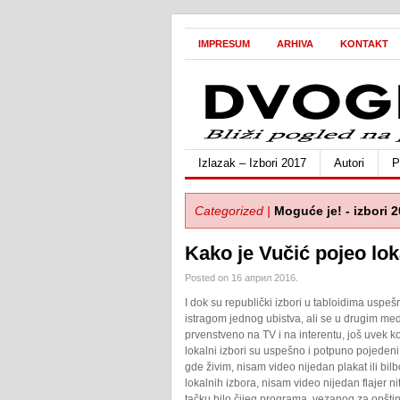
IMPRESUM
ARHIVA
KONTAKT
Izlazak – Izbori 2017
Autori
P
Categorized |
Moguće je! - izbori 
Kako je Vučić pojeo lok
Posted on 16 април 2016.
I dok su republički izbori u tabloidima uspe
istragom jednog ubistva, ali se u drugim med
prvenstveno na TV i na interentu, još uvek k
lokalni izbori su uspešno i potpuno pojedeni
gde živim, nisam video nijedan plakat ili bilb
lokalnih izbora, nisam video nijedan flajer ni
tačku bilo čijeg programa vezanog za opšti