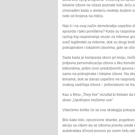
lokalne izbore ne izlaze poznate liste, biću 
iznenađen kada u sledeću nedelju budem z
neki od brojeva na listiću.
Nije li i na ovaj način demokratija uspešno
apsurda i tako poništena? Kada su raspisivani
razlog tog raspisivanja vezan za interese građ
svež legitimitet za reforme, dok su drugi tvrd
pokrajinskim i lokalnim izborima, gde se očeki
Sada kada je kampanja skoro pri kraju, može
potpuna personalizacija izbora u liku trenutn
bilbordima, jedini izvor predizbornih govora
samo na pokrajinske i lokalne izbore. Na str
temama, dok se danas uspešno ne raspravlja 
svakog sadržaja izbora – jednostavno se tr
Kao u filmu „
They live
“ rezultat bi trebalo 
stvari „Ujedinjeni možemo sve“.
Videćemo koliko će se ova strategija pokaz
Bilo kako bilo, opozicione stranke, pogotov
akciju sa ciljem da se izborna pravila ured
autokratska ličnost ponovo po svom ćefu odre