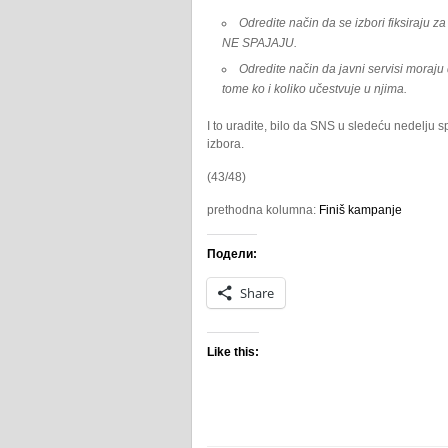
Odredite način da se izbori fiksiraju za
NE SPAJAJU.
Odredite način da javni servisi moraj
tome ko i koliko učestvuje u njima.
I to uradite, bilo da SNS u sledeću nedelju s
izbora.
(43/48)
prethodna kolumna:
Finiš kampanje
Подели:
Share
Like this: