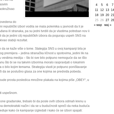
sasvim
4
5
6
7
aokruživao
11
12
13
1
18
19
20
2
25
26
27
2
 dovedena do
« мар
мај »
 republički izbori vodila se mala polemika u javnosti da li je
ana ili stranaka, pa su jedni tvrdili da je vlastima potreban nov ii
ili da je jedini cilj republičkih izbora da poguraju uspeh SNS na
vao slabiji rezultat.
 da se kaže više o tome. Stategija SNS u ovoj kampanji bila je
og premijera – jedina stranačka ličnost u spotovima, jedini lik na
 u vestima medija – što bi sve bilo potpuno nemoguće da se išlo
anu što bi se na takvim izborima moralo raspravljati o lokalnim
o bilo kojim temama. Strategija vlasti je potpuno poništavanje
aži da se poslušno glasa za one kojima se predviđa pobeda.
da bude prosta posledica množine plakata na kojima piše „OBEY“, u
ati uspešnom.
o one građanske, trebalo bi da posle ovih izbora odmah krenu u
e na demokratski način i da se u budućnosti spreči da neka buduća
đuje kako će kampanje izgledati i kako će se izbori spajati: