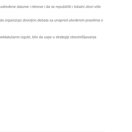
 određene datume i ritmove i da se republički i lokalni zbori više
u da organizuju dovoljno debata sa unapred utvrđenim pravilima o
pektakularno izgubi, bilo da uspe u strategiji obesmišljavanja