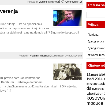
Posted in
Vladimir Milutinović
Comments (1)
Traži na sa
uverenja
Претрага
за:
ruće pitanje – šta sa opozicijom i
Prijava
 li to da napuštamo kao ideju ili da se
stira na stabilnosti, a ne na demokratiji? Sigurno je da opoziciji
Пријава
Довод уноса
Довод комен
sr.WordPress
на
Posted in
Vladimir Milutinović
Коментари су искључени
Opozicija
i
Ključne re
racionalna
uverenja
ale
12.mart
18. proveo sam kao kontrolor na
listići 2014.
na Karaburmi. Trebalo je da budem
daci
cenzura
d, na biračkom mestu br. 41 na Karaburmi, ali mi GIK nije dao
ds
dve srbije
javio […]
izbori
izbori
kosovo
l
moguce 