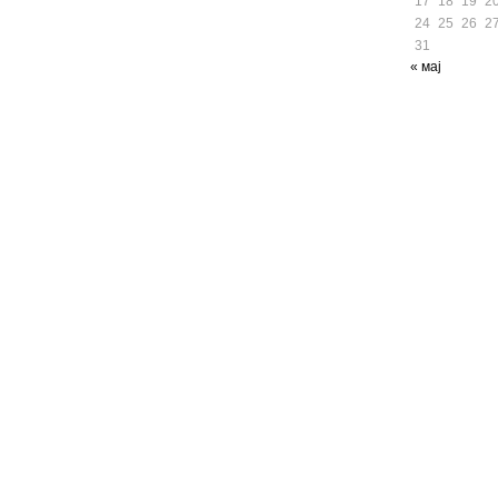
17
18
19
2
24
25
26
2
31
« мај