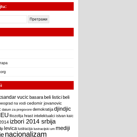
jtu:
тара
.org
či
ksandar vucic
beli
basara
beli listici
cedomir jovanovic
beograd na vodi
djindjic
c
demokratija
datum za pregovore
EU
intelektualci
hrast
filozofija
istvan kaic
izbori 2014 srbija
 2014
mediji
levica
dp
lustracija
lustracijski um
nacionalizam
je