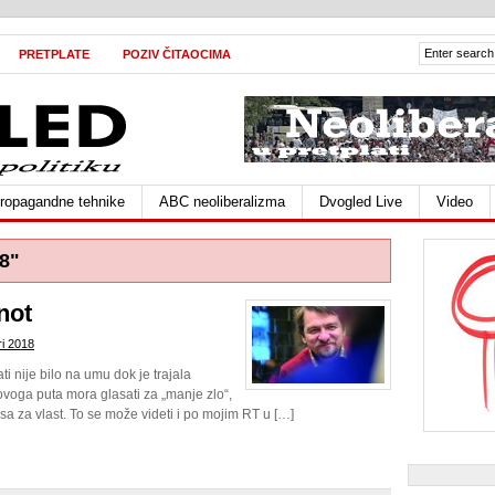
PRETPLATE
POZIV ČITAOCIMA
ropagandne tehnike
ABC neoliberalizma
Dvogled Live
Video
8"
not
ri 2018
i nije bilo na umu dok je trajala
ovoga puta mora glasati za „manje zlo“,
sa za vlast. To se može videti i po mojim RT u […]