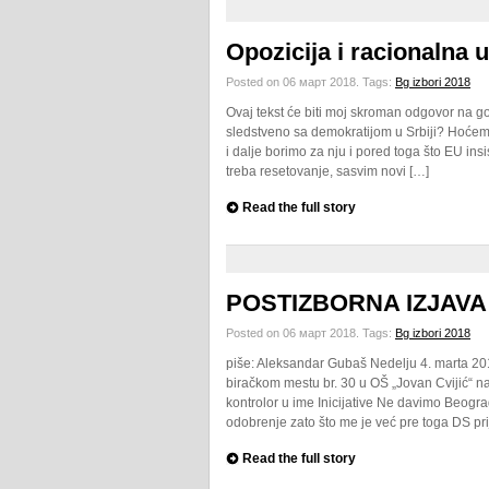
Opozicija i racionalna 
Posted on 06 март 2018.
Tags:
Bg izbori 2018
Ovaj tekst će biti moj skroman odgovor na go
sledstveno sa demokratijom u Srbiji? Hoćemo
i dalje borimo za nju i pored toga što EU insi
treba resetovanje, sasvim novi […]
Read the full story
POSTIZBORNA IZJAVA
Posted on 06 март 2018.
Tags:
Bg izbori 2018
piše: Aleksandar Gubaš Nedelju 4. marta 20
biračkom mestu br. 30 u OŠ „Jovan Cvijić“ 
kontrolor u ime Inicijative Ne davimo Beogra
odobrenje zato što me je već pre toga DS pri
Read the full story