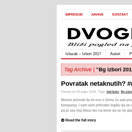
IMPRESUM
ARHIVA
KONTAKT
Izlazak – Izbori 2017
Autori
P
Tag Archive |
"Bg izbori 201
Povratak netaknutih? #
Posted on 09 март 2018.
Tags:
beli listici
,
Bg izbo
Moram priznati da mi ovo o čemu ću sad pisat
kampanja. I sam sam prihvatio logiku da se 
pa je sav moj fokus bio na tome da se ne gla
Read the full story