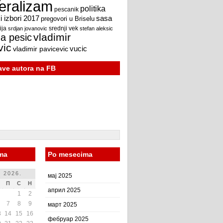
beralizam
politika
pescanik
 izbori 2017
sasa
pregovori u Briselu
ija
srdjan jovanovic
srednji vek
stefan aleksic
vladimir
a pesic
vic
vucic
vladimir pavicevic
jave autora na FB
ma
Po mesecima
 2026.
мај 2025
П
С
Н
април 2025
1
2
7
8
9
март 2025
3
14
15
16
фебруар 2025