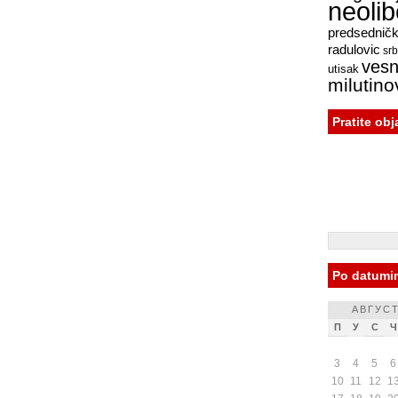
neoli
predsednički
radulovic
srb
vesn
utisak
milutino
Pratite ob
Po datumi
АВГУСТ
П
У
С
Ч
3
4
5
6
10
11
12
1