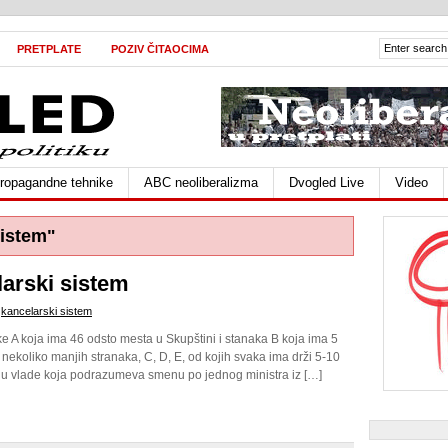
PRETPLATE
POZIV ČITAOCIMA
ropagandne tehnike
ABC neoliberalizma
Dvogled Live
Video
sistem"
arski sistem
,
kancelarski sistem
nke A koja ima 46 odsto mesta u Skupštini i stanaka B koja ima 5
 nekoliko manjih stranaka, C, D, E, od kojih svaka ima drži 5-10
iju vlade koja podrazumeva smenu po jednog ministra iz […]