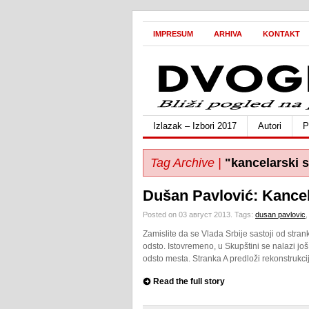
IMPRESUM
ARHIVA
KONTAKT
Izlazak – Izbori 2017
Autori
P
Tag Archive |
"kancelarski 
Dušan Pavlović: Kancel
Posted on 03 август 2013.
Tags:
dusan pavlovic
Zamislite da se Vlada Srbije sastoji od stra
odsto. Istovremeno, u Skupštini se nalazi još
odsto mesta. Stranka A predloži rekonstrukc
Read the full story