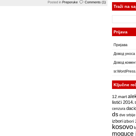
Posted in
Preporuke
Comments (1)
Traži na sa
Претрага
за:
Prijava
Пријава
Довод уноса
Довод комен
sr.WordPress
Ključne re
ale
12.mart
listići 2014.
daci
cenzura
ds
dve srbije
izbori
izbori
kosovo
l
moguce 