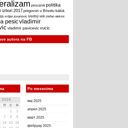
beralizam
politika
pescanik
 izbori 2017
sasa
pregovori u Briselu
ija
srdjan jovanovic
srednji vek
stefan aleksic
vladimir
a pesic
vic
vucic
vladimir pavicevic
jave autora na FB
ma
Po mesecima
 2026.
мај 2025
П
С
Н
април 2025
1
2
7
8
9
март 2025
3
14
15
16
фебруар 2025