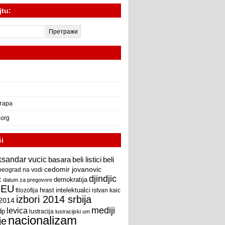
jtu:
тара
.org
či
ksandar vucic
beli
basara
beli listici
cedomir jovanovic
beograd na vodi
djindjic
c
demokratija
datum za pregovore
EU
intelektualci
hrast
filozofija
istvan kaic
izbori 2014 srbija
 2014
mediji
levica
dp
lustracija
lustracijski um
nacionalizam
je