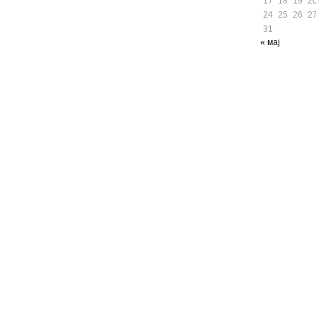
17
18
19
2
24
25
26
2
31
« мај