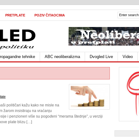
PRETPLATE
POZIV ČITAOCIMA
ropagandne tehnike
ABC neoliberalizma
Dvogled Live
Video
late
aši političari kažu kako ne misle na
im žarom insistiraju na vraćanju
esije i penzioneri više su pogođeni “merama štednje”, u verziji
hove plate blizu […]