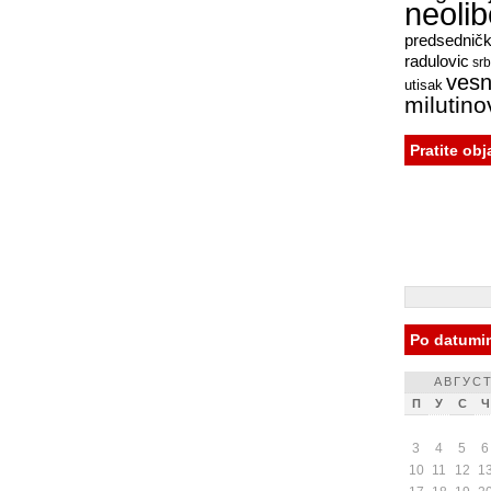
neoli
predsednički
radulovic
srb
vesn
utisak
milutino
Pratite ob
Po datumi
АВГУСТ
П
У
С
Ч
3
4
5
6
10
11
12
1