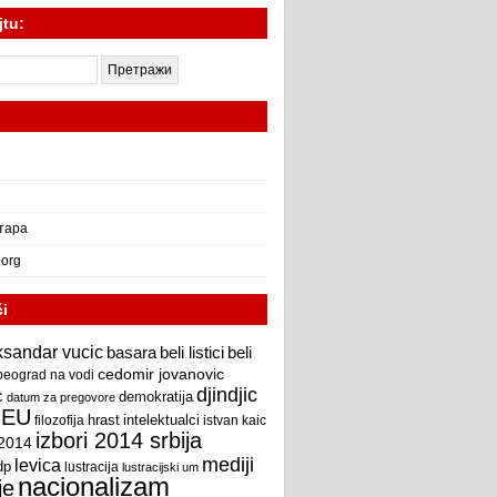
jtu:
тара
.org
či
ksandar vucic
beli
basara
beli listici
cedomir jovanovic
beograd na vodi
djindjic
c
demokratija
datum za pregovore
EU
intelektualci
hrast
filozofija
istvan kaic
izbori 2014 srbija
 2014
mediji
levica
dp
lustracija
lustracijski um
nacionalizam
je