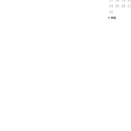
17
18
19
2
24
25
26
2
31
« мај