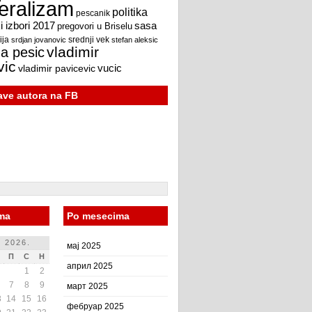
beralizam
politika
pescanik
 izbori 2017
sasa
pregovori u Briselu
ija
srdjan jovanovic
srednji vek
stefan aleksic
vladimir
a pesic
vic
vucic
vladimir pavicevic
jave autora na FB
ma
Po mesecima
 2026.
мај 2025
П
С
Н
април 2025
1
2
7
8
9
март 2025
3
14
15
16
фебруар 2025