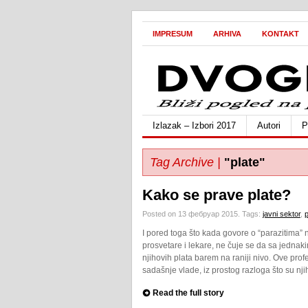
IMPRESUM
ARHIVA
KONTAKT
Izlazak – Izbori 2017
Autori
P
Tag Archive |
"plate"
Kako se prave plate?
Posted on 13 фебруар 2015.
Tags:
javni sektor
,
p
I pored toga što kada govore o “parazitima” n
prosvetare i lekare, ne čuje se da sa jednak
njihovih plata barem na raniji nivo. Ove prof
sadašnje vlade, iz prostog razloga što su nji
Read the full story