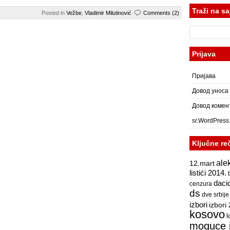
Traži na sa
Posted in
Vežbe
,
Vladimir Milutinović
Comments (2)
Претрага
за:
Prijava
Пријава
Довод уноса
Довод комен
sr.WordPress
Ključne re
ale
12.mart
listići 2014.
daci
cenzura
ds
dve srbije
izbori
izbori
kosovo
l
moguce 