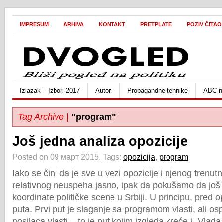
IMPRESUM
ARHIVA
KONTAKT
PRETPLATE
POZIV ČITA
Izlazak – Izbori 2017
Autori
Propagandne tehnike
ABC ne
Tag Archive |
"program"
Još jedna analiza opozicije
Posted on 09 март 2015.
Tags:
opozicija
,
program
Iako se čini da je sve u vezi opozicije i njenog trenut
relativnog neuspeha jasno, ipak da pokušamo da jo
koordinate političke scene u Srbiji. U principu, pred 
puta. Prvi put je slaganje sa programom vlasti, ali os
nosilaca vlasti – to je put kojim izgleda kreće i „Vlada