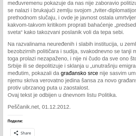
međuvremenu pokazuje da nas nije zaboravio politizuj
se nalazi i brukajući zemlju svojom „tviter-diplomatijo
prethodnom slučaju, i ovde je javnost ostala umrtvl
kakvom-takvom kritikom proprati bahaćenje „predse
sveta“ kako takozvani poslanik voli da tepa sebi.
Na razvalinama neuređenih i slabih institucija, u zemlj
bezobzirnih političara i sudija, svakodnevno se tanji m
toga prolazi nezapaženo, i nije ni čudo da sve ono što v
Srbije ili se depolitizuje i sklanja u „unutrašnju emigra
međutim, pokazali da
građansko srce
nije sasvim umr
njemu skriva verovatno jedina šansa za novo građans
protiv ubrzanog puta u zaostalost.
Ovaj tekst je odbijen u dnevnom listu Politika.
Peščanik.net, 01.12.2012.
Подели:
Share