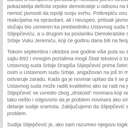
pokazatelja deficita srpske demokratije u odnosu na 
nemoć javnosti da ispolji svoju svrhu. Potkrepiću ov
reakcijama na opravdani, ali i neuspeo, pritisak javnos
slučaju bio usmeren ka predsedniku Ustavnog suda S
Slijepčeviću, a u drugom ka poslaniku Demokratske s
Srbije Vuku Jeremiću, koji će godinu dana biti na feri
Tokom septembra i oktobra ove godine više puta su s
sajtu B92 i mnogim portalima mogli čitati tekstovi o 
Ustavnog suda Srbije Dragiša Slijepčević prima četiri 
osim u Ustavnom sudu Srbije, angažovan na još tri 
ostvaruje zaradu. Kada ga je novinar upitao da li se
Ustavnog suda može raditi kvalitetno ako se radi na jo
Slijepčević se uvredio zbog „drskosti“ novinara koji s
tako nešto i odgovorio da je problem novinara ako sm
delanje sudije sramota. Zaključujemo da Slijepčević
problem.
Sudija Slijepčević je, ako sam razumeo njegovu logik