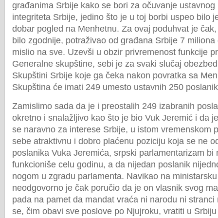
građanima Srbije kako se bori za očuvanje ustavnog po
integriteta Srbije, jedino što je u toj borbi uspeo bilo
dobar pogled na Menhetnu. Za ovaj poduhvat je čak, 
bilo zgodnije, potraživao od građana Srbije 7 miliona 
mislio na sve. Uzevši u obzir privremenost funkcije 
Generalne skupštine, sebi je za svaki slučaj obezbe
Skupštini Srbije koje ga čeka nakon povratka sa Men
Skupština će imati 249 umesto ustavnih 250 poslanik
Zamislimo sada da je i preostalih 249 izabranih posla
okretno i snalažljivo kao što je bio Vuk Jeremić i da j
se naravno za interese Srbije, u istom vremenskom 
sebe atraktivnu i dobro plaćenu poziciju koja se ne od
poslanika Vuka Jeremića, srpski parlamentarizam b
funkcioniše celu godinu, a da nijedan poslanik nijed
nogom u zgradu parlamenta. Navikao na ministarsku
neodgovorno je čak poručio da je on vlasnik svog m
pada na pamet da mandat vraća ni narodu ni stranci n
se, čim obavi sve poslove po Njujroku, vratiti u Srbiju