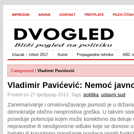
IMPRESUM
ARHIVA
KONTAKT
PRETPLATE
POZIV ČITA
Izlazak – Izbori 2017
Autori
Propagandne tehnike
ABC ne
Categorized |
Vladimir Pavićević
Vladimir Pavićević: Nemoć javno
Posted on 27 фебруар 2013.
Tags:
politika
,
ustavni sud
Zanemarivanje i omalovažavanje javnosti je u drža
demokratije obično neoprostiva greška. U takvim sis
poseduje potencijal kojim može korektivno da deluje
nepravedne ili neodgovorne odluke koje se donose u i
bahato ili koruptivno ponašanje nosilaca javnih funkc