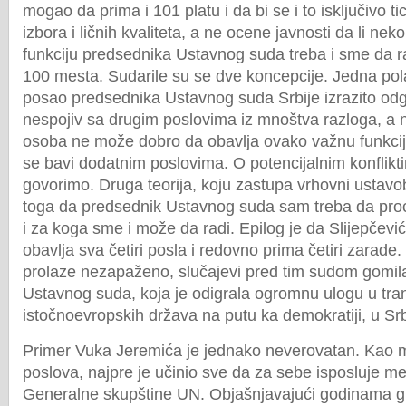
mogao da prima i 101 platu i da bi se i to isključivo t
izbora i ličnih kvaliteta, a ne ocene javnosti da li ne
funkciju predsednika Ustavnog suda treba i sme da r
100 mesta. Sudarile su se dve koncepcije. Jedna pola
posao predsednika Ustavnog suda Srbije izrazito odg
nespojiv sa drugim poslovima iz mnoštva razloga, a n
osoba ne može dobro da obavlja ovako važnu funkciju
se bavi dodatnim poslovima. O potencijalnim konflikti
govorimo. Druga teorija, koju zastupa vrhovni ustavobr
toga da predsednik Ustavnog suda sam treba da proc
i za koga sme i može da radi. Epilog je da Slijepčević
obavlja sva četiri posla i redovno prima četiri zarade
prolaze nezapaženo, slučajevi pred tim sudom gomilaj
Ustavnog suda, koja je odigrala ogromnu ulogu u tranz
istočnoevropskih država na putu ka demokratiji, u Srb
Primer Vuka Jeremića je jednako neverovatan. Kao mi
poslova, najpre je učinio sve da za sebe isposluje 
Generalne skupštine UN. Objašnjavajući godinama 