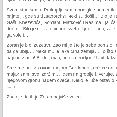
Svom sinu sam u Prokuplju sama podigla spomenik. 
prijatelji, gde su ti „saborci“?! Neki su došli… Bio j
Gašu Kneževića, Gordanu Matković i Rasima Ljajića
dođu… Bilo je dosta običnog sveta. Ljudi plaču, žale, 
ga voleli…
Zoran je bio izuzetan. Žao mi je što je sebe ponizio i
da ga ubiju… Neka mu je laka crna zemlja… To što su 
najgori zločin! Bedni, mali, nepismeni ljudi! Ubiti ta
Srce me boli za ovom mojom Gordanom, crći će od t
majak sam, sve izdržim… Idem na groblje i, verujte,
njegovom grobu nađem cveće. Neko je juče ostavio ka
kale…
Znao je da ih je Zoran najviše voleo.