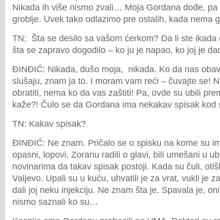
Nikada ih više nismo zvali… Moja Gordana dođe, pa
groblje. Uvek tako odlazimo pre ostalih, kada nema
TN: Šta se desilo sa vašom ćerkom? Da li ste ikada d
šta se zapravo dogodilo – ko ju je napao, ko joj je dao
ĐINĐIĆ: Nikada, dušo moja, nikada. Ko da nas obav
slušaju, znam ja to. I moram vam reći – čuvajte se!
obratiti, nema ko da vas zaštiti! Pa, ovde su ubili p
kaže?! Čulo se da Gordana ima nekakav spisak kod 
TN: Kakav spisak?
ĐINĐIĆ: Ne znam. Pričalo se o spisku na kome su imen
opasni, lopovi, Zoranu radili o glavi, bili umešani u
novinarima da takav spisak postoji. Kada su čuli, oti
Valjevo. Upali su u kuću, uhvatili je za vrat, vukli je 
dali joj neku injekciju. Ne znam šta je. Spavala je, on
nismo saznali ko su…