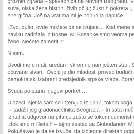
groznih zgrada – spavaonica na Novom Beogradu. Vra
suva, niska žena bistrih, živih očiju; žustrih pokreta 
energična. Još na vratima mi je ponudila papuče.
„Evo, dušo, ovde možete da se izujete… Kod mene 
naviku zadržala iz Bosne. Mi Bosanke smo veoma pe
žene. Nećete zameriti?“
Nisam.
Uvodi me u mali, uredan i skromno namješten stan. S
očuvane stvari. Ovdje je dio mladosti proveo budući dok
demokratski izabrani predsjednik srpske Vlade, Zoran
Svuda po stanu njegovi portreti…
Ulazeći, sjetila sam se intervjua iz 1997, tokom kog
– tadašnjeg gradonačelnika Beograda – tri sata mučil
iznudila odgovor na pitanje zašto se tokom demonstr
„dok smo mi šetali“ – tajno sastao sa Slobodanom M
Pokušavao je da se izvuče, da izbjegne direktan odg