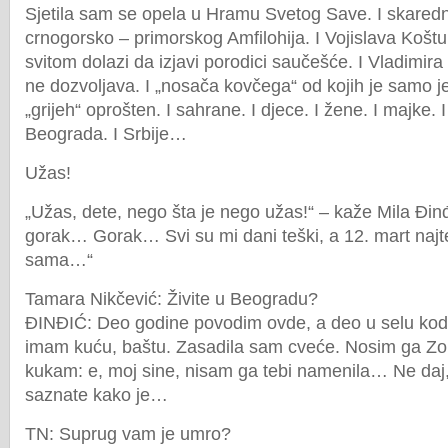
Sjetila sam se opela u Hramu Svetog Save. I skaredn
crnogorsko – primorskog Amfilohija. I Vojislava Koštu
svitom dolazi da izjavi porodici saučešće. I Vladimira
ne dozvoljava. I „nosača kovčega“ od kojih je samo j
„grijeh“ oprošten. I sahrane. I djece. I žene. I majke. I s
Beograda. I Srbije…
Užas!
„Užas, dete, nego šta je nego užas!“ – kaže Mila Đinđi
gorak… Gorak… Svi su mi dani teški, a 12. mart naj
sama…“
Tamara Nikčević: Živite u Beogradu?
ĐINĐIĆ: Deo godine povodim ovde, a deo u selu kod
imam kuću, baštu. Zasadila sam cveće. Nosim ga Zo
kukam: e, moj sine, nisam ga tebi namenila… Ne daj
saznate kako je…
TN: Suprug vam je umro?