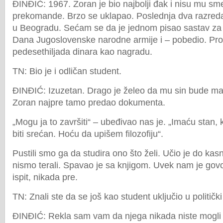
ĐINĐIĆ: 1967. Zoran je bio najbolji đak i nisu mu sm
prekomande. Brzo se uklapao. Poslednja dva razreda
u Beogradu. Sećam se da je jednom pisao sastav z
Dana Jugoslovenske narodne armije i – pobedio. Profe
pedesethiljada dinara kao nagradu.
TN: Bio je i odličan student.
ĐINĐIĆ: Izuzetan. Drago je želeo da mu sin bude maši
Zoran najpre tamo predao dokumenta.
„Mogu ja to završiti“ – ubeđivao nas je. „Imaću stan, 
biti srećan. Hoću da upišem filozofiju“.
Pustili smo ga da studira ono što želi. Učio je do ka
nismo terali. Spavao je sa knjigom. Uvek nam je govo
ispit, nikada pre.
TN: Znali ste da se još kao student uključio u politički
ĐINĐIĆ: Rekla sam vam da njega nikada niste mogli 