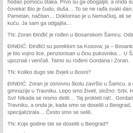
hodao pomoću štaka. Prvo su ga obogaljili, a onda s
čoveka! Bio je čudo, duša… To se ne rađa svaki dan.
Pametan, načitan… Doktorirao je u Nemačkoj, ali se i
kuću. Ja sam ga odgajila…
TN: Zoran Đinđić je rođen u Bosanskom Šamcu. Od
ĐINĐIĆ: Đinđići su poreklom sa Kosova; ja – Bosan
je bio vojno lice, penzionisan u činu pukovnika… U
upoznali i venčali. Tamo su rođeni Gordana i Zoran.
TN: Koliko dugo ste živjeli u Bosni?
ĐINĐIĆ: Zoran je osnovnu školu završio u Šamcu, a 
gimnazije u Travniku. Lepo smo živeli, složno: Srbi,
Svi! Nikada se nismo delili… Taj prokleti rat!.. Gordan
Travniku, a onda je, kada smo se doselili u Beograd,
specijalizirala… Često smo se selili.
TN: Koje godine ste se doselili u Beograd?