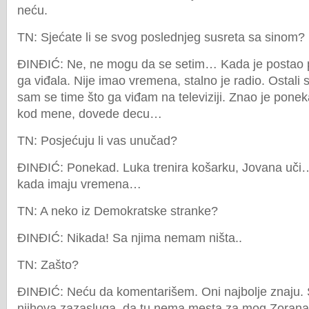
neću.
TN: Sjećate li se svog poslednjeg susreta sa sinom?
ĐINĐIĆ: Ne, ne mogu da se setim… Kada je postao p
ga viđala. Nije imao vremena, stalno je radio. Ostali s
sam se time što ga viđam na televiziji. Znao je pone
kod mene, dovede decu…
TN: Posjećuju li vas unučad?
ĐINĐIĆ: Ponekad. Luka trenira košarku, Jovana uči
kada imaju vremena…
TN: A neko iz Demokratske stranke?
ĐINĐIĆ: Nikada! Sa njima nemam ništa..
TN: Zašto?
ĐINĐIĆ: Neću da komentarišem. Oni najbolje znaju. 
njihova zazasluga, da tu nema mesta za mog Zora