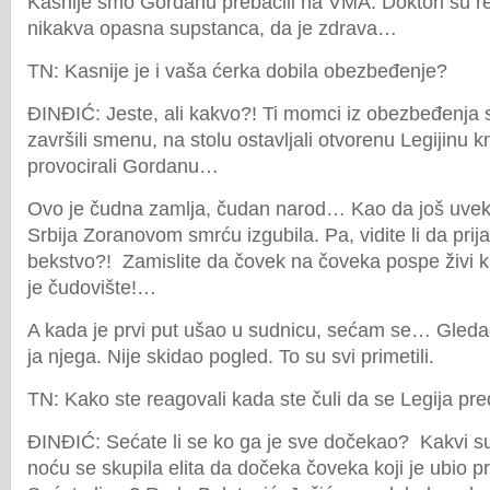
Kasnije smo Gordanu prebacili na VMA. Doktori su rekl
nikakva opasna supstanca, da je zdrava…
TN: Kasnije je i vaša ćerka dobila obezbeđenje?
ĐINĐIĆ: Jeste, ali kakvo?! Ti momci iz obezbeđenja s
završili smenu, na stolu ostavljali otvorenu Legijin
provocirali Gordanu…
Ovo je čudna zamlja, čudan narod… Kao da još uvek 
Srbija Zoranovom smrću izgubila. Pa, vidite li da prija
bekstvo?! Zamislite da čovek na čoveka pospe živi kr
je čudovište!…
A kada je prvi put ušao u sudnicu, sećam se… Gledao
ja njega. Nije skidao pogled. To su svi primetili.
TN: Kako ste reagovali kada ste čuli da se Legija pr
ĐINĐIĆ: Sećate li se ko ga je sve dočekao? Kakvi su t
noću se skupila elita da dočeka čoveka koji je ubio 