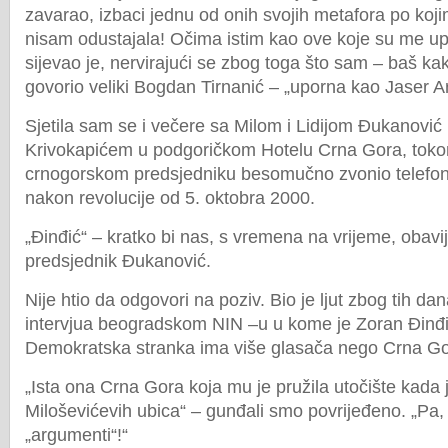
zavarao, izbaci jednu od onih svojih metafora po koji
nisam odustajala! Očima istim kao ove koje su me u
sijevao je, nervirajući se zbog toga što sam – baš kak
govorio veliki Bogdan Tirnanić – „uporna kao Jaser Ar
Sjetila sam se i večere sa Milom i Lidijom Đukanović
Krivokapićem u podgoričkom Hotelu Crna Gora, toko
crnogorskom predsjedniku besomučno zvonio telefon; 
nakon revolucije od 5. oktobra 2000.
„Đinđić“ – kratko bi nas, s vremena na vrijeme, obav
predsjednik Đukanović.
Nije htio da odgovori na poziv. Bio je ljut zbog tih da
intervjua beogradskom NIN –u u kome je Zoran Đinđ
Demokratska stranka ima više glasača nego Crna Go
„Ista ona Crna Gora koja mu je pružila utočište kada 
Miloševićevih ubica“ – gunđali smo povrijeđeno. „Pa, 
„argumenti“!“