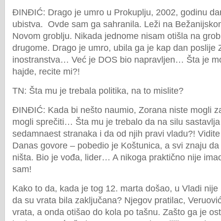
ĐINĐIĆ: Drago je umro u Prokuplju, 2002, godinu d
ubistva. Ovde sam ga sahranila. Leži na Bežanijsko
Novom groblju. Nikada jednome nisam otišla na grob
drugome. Drago je umro, ubila ga je kap dan poslije
inostranstva… Već je DOS bio napravljen… Šta je mo
hajde, recite mi?!
TN: Šta mu je trebala politika, na to mislite?
ĐINĐIĆ: Kada bi nešto naumio, Zorana niste mogli zau
mogli sprečiti… Šta mu je trebalo da na silu sastavlj
sedamnaest stranaka i da od njih pravi vladu?! Vidite 
Danas govore – pobedio je Koštunica, a svi znaju da 
ništa. Bio je vođa, lider… A nikoga praktično nije ima
sam!
Kako to da, kada je tog 12. marta došao, u Vladi nije 
da su vrata bila zaključana? Njegov pratilac, Veruović
vrata, a onda otišao do kola po tašnu. Zašto ga je os