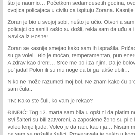
što je naumio… Početkom sedamdesetih godina, ovd
dvojica policajaca u civilu da ispituju Zorana. Kasni
Zoran je bio u svojoj sobi, nešto je učio. Otvorila sam
policajci objasnili zašto su došli, rekla sam da uđu ali
Navika iz Bosne!
Zoran se kasnije smejao kako sam ih isprašila. Prič
su ga voleli. Bio je moćan, temperamentan, pun energ
A zdrav kao dren!… Srce me boli za njim. Da je bolov
po’ jada! Polomili su mu noge da bi ga lakše ubili…
Niko ne može razumeti moj bol. Ne znam kako ću pre
sam čula..
TN: Kako ste čuli, ko vam je rekao?
ĐINĐIĆ: Tog 12. marta sam bila u opštini da platim 
Svi šalteri su bili zatvoreni, a zaposlene žene su pil
voleo lenje ljude. Voleo je da radi, kao i ja… Nisam 
pa sam se požalila šefici. Proveravala je nešto u kom