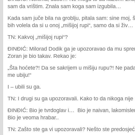
sam da vrištim. Znala sam koga sam izgubila…
Kada sam juče bila na groblju, pitala sam: sine moj, š
bih volela da si u onoj „mišijoj rupi“, samo da si živ…
TN: Kakvoj „mišijoj rupi“?
ĐINĐIĆ: Milorad Dodik ga je upozoravao da mu sprem
Zoran je bio takav. Rekao je:
„Šta hoćete?! Da se sakrijem u mišiju rupu?! Ne pa
me ubiju!“
I – ubili su ga.
TN: I drugi su ga upozoravali. Kako to da nikoga nij
ĐINĐIĆ: Bio je tvrdoglav i… Bio je naivan, lakomisl
Bio je veoma hrabar..
TN: Zašto ste ga vi upozoravali? Nešto ste predosjeć