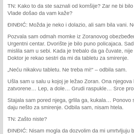
TN: Kako to da ste saznali od komšije? Zar ne bi bilo
Vlade došao da vam kaže?
ĐINĐIĆ: Možda je neko i dolazio, ali sam bila vani. 
Pozvala sam odmah momke iz Zoranovog obezbeđenja
Urgentni centar. Dvorište je bilo puno policajaca. Sa
mislila sam u sebi. Kada je trebalo da ga čuvate, nij
Doktor je rekao sestri da mi da tabletu za smirenje.
„Neću nikakvu tabletu. Ne treba mi!“ – odbila sam.
Ušla sam u salu u kojoj je ležao Zoran. Ona njegova
zatvorene… Lep, a dole… Grudi raspukle… Srce pro
Stajala sam pored njega, grlila ga, kukala… Ponovo 
daju nešto za smirenje. Odbila sam, nisam htela.
TN: Zašto niste?
ĐINĐIĆ: Nisam mogla da dozvolim da mi umrtvljuju 