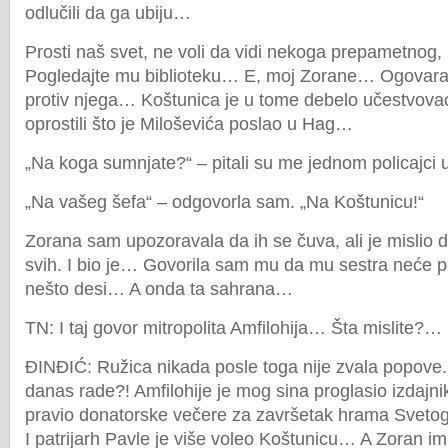
odlučili da ga ubiju…
Prosti naš svet, ne voli da vidi nekoga prepametnog
Pogledajte mu biblioteku… E, moj Zorane… Ogovarali 
protiv njega… Koštunica je u tome debelo učestvova
oprostili što je Miloševića poslao u Hag…
„Na koga sumnjate?“ – pitali su me jednom policajci 
„Na vašeg šefa“ – odgovorla sam. „Na Koštunicu!“
Zorana sam upozoravala da ih se čuva, ali je mislio d
svih. I bio je… Govorila sam mu da mu sestra neće p
nešto desi… A onda ta sahrana…
TN: I taj govor mitropolita Amfilohija… Šta mislite?…
ĐINĐIĆ: Ružica nikada posle toga nije zvala popove. V
danas rade?! Amfilohije je mog sina proglasio izdajn
pravio donatorske večere za završetak hrama Svetog 
I patrijarh Pavle je više voleo Koštunicu… A Zoran 