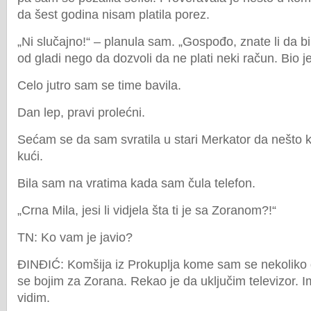
da šest godina nisam platila porez.
„Ni slučajno!“ – planula sam. „Gospođo, znate li da 
od gladi nego da dozvoli da ne plati neki račun. Bio 
Celo jutro sam se time bavila.
Dan lep, pravi prolećni.
Sećam se da sam svratila u stari Merkator da nešto
kući.
Bila sam na vratima kada sam čula telefon.
„Crna Mila, jesi li vidjela šta ti je sa Zoranom?!“
TN: Ko vam je javio?
ĐINĐIĆ: Komšija iz Prokuplja kome sam se nekoliko d
se bojim za Zorana. Rekao je da uključim televizor. 
vidim.