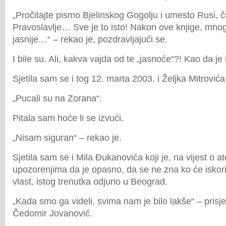
„Pročitajte pismo Bjelinskog Gogolju i umesto Rusi, č
Pravoslavlje… Sve je to isto! Nakon ove knjige, mnog
jasnije…“ – rekao je, pozdravljajući se.
I bile su. Ali, kakva vajda od te „jasnoće“?! Kao da 
Sjetila sam se i tog 12. marta 2003. i Željka Mitrovića 
„Pucali su na Zorana“.
Pitala sam hoće li se izvući.
„Nisam siguran“ – rekao je.
Sjetila sam se i Mila Đukanovića koji je, na vijest o a
upozorenjima da je opasno, da se ne zna ko će iskoris
vlast, istog trenutka odjurio u Beograd.
„Kada smo ga videli, svima nam je bilo lakše“ – prisj
Čedomir Jovanović.