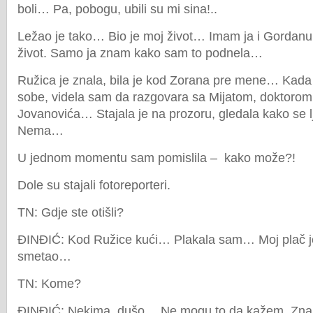
boli… Pa, pobogu, ubili su mi sina!..
Ležao je tako… Bio je moj život… Imam ja i Gordanu, 
život. Samo ja znam kako sam to podnela…
Ružica je znala, bila je kod Zorana pre mene… Kada 
sobe, videla sam da razgovara sa Mijatom, doktoro
Jovanovića… Stajala je na prozoru, gledala kako se l
Nema…
U jednom momentu sam pomislila – kako može?!
Dole su stajali fotoreporteri.
TN: Gdje ste otišli?
ĐINĐIĆ: Kod Ružice kući… Plakala sam… Moj plač je
smetao…
TN: Kome?
ĐINĐIĆ: Nekima, dušo… Ne mogu to da kažem. Znaj