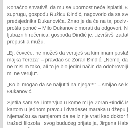
Konačno shvativši da mu se upornost neće isplatiti, Đ
suprugu, gospođu Ružicu Đinđić, nagovorio da sa sv
predsjednika Đukanovića. Znao je da će na taj poziv 
prošla ponoć – Milo Đukanović morati da odgovori. 
ljubaznih rečenica, gospođa Đinđić je, „izvršivši zada
prepustila mužu.
„Ej, čoveče, ne možeš da veruješ sa kim imam posla!
majka Tereza“ – pravdao se Zoran Đinđić. „Nemoj da s
ne mislim tako, ali to je bio jedini način da odobrovolj
mi ne veruju“.
„Ko bi mogao da se naljutiti na njega?!“ – smijao se 
Đukanović.
Sjetila sam se i intervjua u kome mi je Zoran Đinđić i
kartom u jednom pravcu i dvadeset maraka u džepu j
Njemačku sa namjerom da se iz nje vrati kao doktor fi
tražeći filozofa i svog budućeg prijatelja, Jirgena 