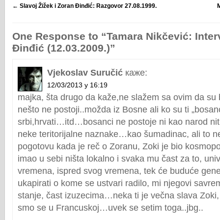
←
Slavoj Žižek i Zoran Đinđić: Razgovor 27.08.1999.
M
One Response to “Tamara Nikčević: Inter
Đinđić (12.03.2009.)”
Vjekoslav Suručić
каже:
12/03/2013 у 16:19
majka, šta drugo da kaže,ne slažem sa ovim da su b
nešto ne postoji..možda iz Bosne ali ko su ti „bosan
srbi,hrvati…itd…bosanci ne postoje ni kao narod nit
neke teritorijalne naznake…kao šumadinac, ali to n
pogotovu kada je reč o Zoranu, Zoki je bio kosmopoli
imao u sebi ništa lokalno i svaka mu čast za to, univ
vremena, ispred svog vremena, tek će buduće gene
ukapirati o kome se ustvari radilo, mi njegovi savre
stanje, čast izuzecima…neka ti je večna slava Zoki,
smo se u Francuskoj…uvek se setim toga..jbg..