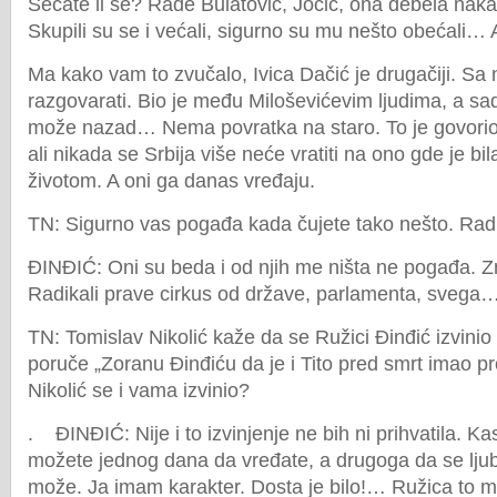
Sećate li se? Rade Bulatović, Jočić, ona debela na
Skupili su se i većali, sigurno su mu nešto obećali…
Ma kako vam to zvučalo, Ivica Dačić je drugačiji. S
razgovarati. Bio je među Miloševićevim ljudima, a sa
može nazad… Nema povratka na staro. To je govorio
ali nikada se Srbija više neće vratiti na ono gde je bila
životom. A oni ga danas vređaju.
TN: Sigurno vas pogađa kada čujete tako nešto. Rad
ĐINĐIĆ: Oni su beda i od njih me ništa ne pogađa. Z
Radikali prave cirkus od države, parlamenta, svega
TN: Tomislav Nikolić kaže da se Ružici Đinđić izvinio
poruče „Zoranu Đinđiću da je i Tito pred smrt imao 
Nikolić se i vama izvinio?
. ĐINĐIĆ: Nije i to izvinjenje ne bih ni prihvatila. Ka
možete jednog dana da vređate, a drugoga da se lju
može. Ja imam karakter. Dosta je bilo!… Ružica to mo