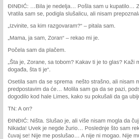
ĐINĐIĆ: …Bila je nedelja… Pošla sam u kupatilo… Z
Vratila sam se, podigla slušalicu, ali nisam prepoznal
„Izvinite, sa kim razgovaram?“ – pitala sam.
„Mama, ja sam, Zoran“ – rekao mi je.
Počela sam da plačem.
„Šta je, Zorane, sa tobom? Kakav ti je to glas? Kaži m
događa, šta ti je“.
Osetila sam da se sprema nešto strašno, ali nisam 
predpostavim da će… Molila sam ga da se pazi, pods
dogodilo kod hale Limes, kako su pokušali da ga ub
TN: A on?
ĐINĐIĆ: Ništa. Slušao je, ali više nisam mogla da ču
Nikada! Uvek je negde žurio… Poslednje što sam rekl
čuvaj se! Nije me poslušao… A nije ni mogao. Nije mu 