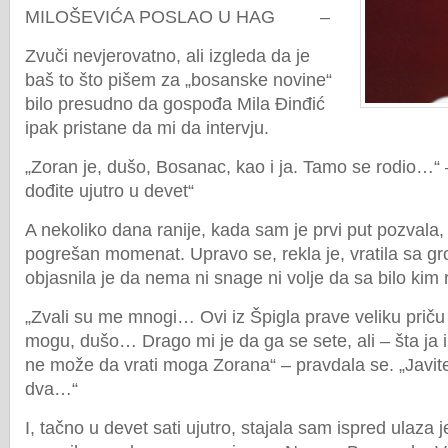
MILOŠEVIĆA POSLAO U HAG –
Zvuči nevjerovatno, ali izgleda da je
baš to što pišem za „bosanske novine“
bilo presudno da gospođa Mila Đinđić
ipak pristane da mi da intervju.
„Zoran je, dušo, Bosanac, kao i ja. Tamo se rodio…“ –
dođite ujutro u devet“
A nekoliko dana ranije, kada sam je prvi put pozvala, 
pogrešan momenat. Upravo se, rekla je, vratila sa gr
objasnila je da nema ni snage ni volje da sa bilo kim
„Zvali su me mnogi… Ovi iz Špigla prave veliku prič
mogu, dušo… Drago mi je da ga se sete, ali – šta ja
ne može da vrati moga Zorana“ – pravdala se. „Javit
dva…“
I, tačno u devet sati ujutro, stajala sam ispred ulaza j