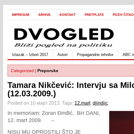
IMPRESUM
ARHIVA
KONTAKT
PRETPLATE
POZIV ČITA
Izlazak – Izbori 2017
Autori
Propagandne tehnike
ABC ne
Categorized |
Preporuke
Tamara Nikčević: Intervju sa Mi
(12.03.2009.)
Posted on 10 март 2013.
Tags:
12.mart
,
djindjic
In memoriam: Zoran Đinđić, BH DANI,
12. mart 2009. –
NISU MU OPROSTILI ŠTO JE