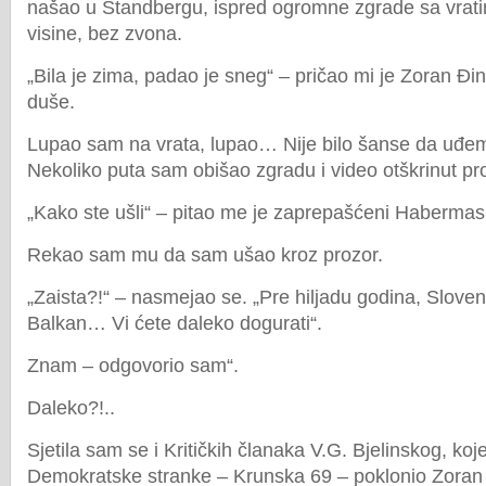
našao u Štandbergu, ispred ogromne zgrade sa vratim
visine, bez zvona.
„Bila je zima, padao je sneg“ – pričao mi je Zoran Đin
duše.
Lupao sam na vrata, lupao… Nije bilo šanse da uđ
Nekoliko puta sam obišao zgradu i video otškrinut p
„Kako ste ušli“ – pitao me je zaprepašćeni Habermas
Rekao sam mu da sam ušao kroz prozor.
„Zaista?!“ – nasmejao se. „Pre hiljadu godina, Sloven
Balkan… Vi ćete daleko dogurati“.
Znam – odgovorio sam“.
Daleko?!..
Sjetila sam se i Kritičkih članaka V.G. Bjelinskog, koje
Demokratske stranke – Krunska 69 – poklonio Zoran 