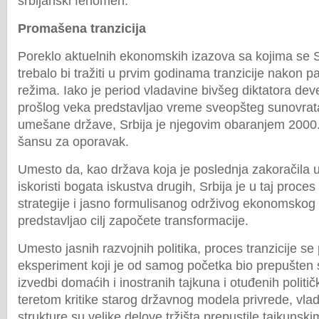
srbijanski fenomen.
Promašena tranzicija
Poreklo aktuelnih ekonomskih izazova sa kojima se 
trebalo bi tražiti u prvim godinama tranzicije nakon 
režima. Iako je period vladavine bivšeg diktatora de
prošlog veka predstavljao vreme sveopšteg sunovrata
umešane države, Srbija je njegovim obaranjem 2000.
šansu za oporavak.
Umesto da, kao država koja je poslednja zakoračila u 
iskoristi bogata iskustva drugih, Srbija je u taj proce
strategije i jasno formulisanog održivog ekonomskog 
predstavljao cilj započete transformacije.
Umesto jasnih razvojnih politika, proces tranzicije se
eksperiment koji je od samog početka bio prepušten st
izvedbi domaćih i inostranih tajkuna i otuđenih politič
teretom kritike starog državnog modela privrede, vlad
strukture su velike delove tržišta prepustile tajkuns