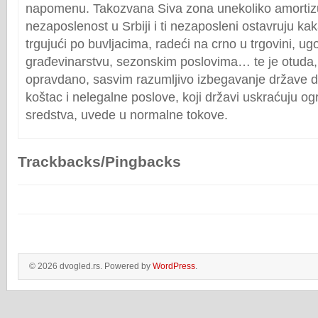
napomenu. Takozvana Siva zona unekoliko amorti
nezaposlenost u Srbiji i ti nezaposleni ostavruju ka
trgujući po buvljacima, radeći na crno u trgovini, ugos
građevinarstvu, sezonskim poslovima… te je otuda,
opravdano, sasvim razumljivo izbegavanje države da
koštac i nelegalne poslove, koji državi uskraćuju 
sredstva, uvede u normalne tokove.
Trackbacks/Pingbacks
© 2026 dvogled.rs. Powered by
WordPress
.