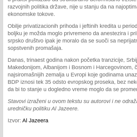
razvojnih politika države, nije u stanju da na najopti
ekonomske tokove.
Obilje privatizacionih prihoda i jeftinih kredita u peri
boljku je možda moglo privremeno da anestezira i prikr
srpsko društvo ipak je moralo da se suoči sa neprija
sopstvenih promašaja.
Danas, trinaest godina nakon početka tranzicije, Srbi
Makedonijom, Albanijom i Bosnom i Harcegovinom, č
najsiromašnijih zemalja u Evropi koje godinama unazad
BDP iznosi tek 35 odsto evropskog proseka, bez nek
da bi to stanje u dogledno vreme moglo da se promen
Stavovi izraženi u ovom tekstu su autorovi i ne odra
uredničku politiku Al Jazeere.
Izvor:
Al Jazeera