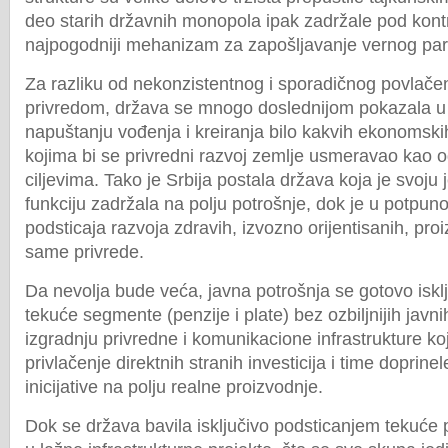
deo starih državnih monopola ipak zadržale pod kon
najpogodniji mehanizam za zapošljavanje vernog part
Za razliku od nekonzistentnog i sporadičnog povlačen
privredom, država se mnogo doslednijom pokazala 
napuštanju vođenja i kreiranja bilo kakvih ekonomskih 
kojima bi se privredni razvoj zemlje usmeravao kao 
ciljevima. Tako je Srbija postala država koja je svoj
funkciju zadržala na polju potrošnje, dok je u potpunost
podsticaja razvoja zdravih, izvozno orijentisanih, pr
same privrede.
Da nevolja bude veća, javna potrošnja se gotovo iskl
tekuće segmente (penzije i plate) bez ozbiljnijih javnih
izgradnju privredne i komunikacione infrastrukture ko
privlačenje direktnih stranih investicija i time doprine
inicijative na polju realne proizvodnje.
Dok se država bavila isključivo podsticanjem tekuće po