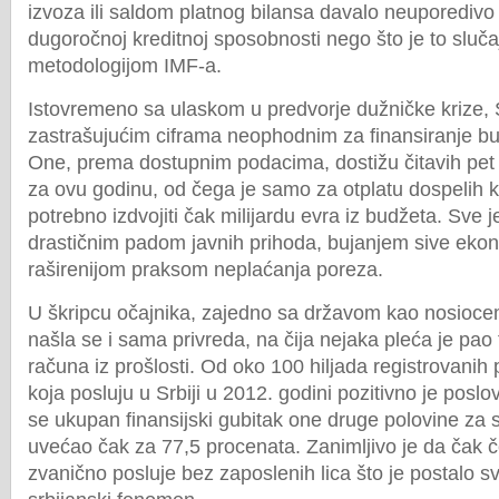
izvoza ili saldom platnog bilansa davalo neuporedivo t
dugoročnoj kreditnoj sposobnosti nego što je to sluč
metodologijom IMF-a.
Istovremeno sa ulaskom u predvorje dužničke krize, S
zastrašujućim ciframa neophodnim za finansiranje bu
One, prema dostupnim podacima, dostižu čitavih pet 
za ovu godinu, od čega je samo za otplatu dospelih 
potrebno izdvojiti čak milijardu evra iz budžeta. Sve 
drastičnim padom javnih prihoda, bujanjem sive ekon
raširenijom praksom neplaćanja poreza.
U škripcu očajnika, zajedno sa državom kao nosiocem 
našla se i sama privreda, na čija nejaka pleća je pao 
računa iz prošlosti. Od oko 100 hiljada registrovanih 
koja posluju u Srbiji u 2012. godini pozitivno je poslo
se ukupan finansijski gubitak one druge polovine za
uvećao čak za 77,5 procenata. Zanimljivo je da čak č
zvanično posluje bez zaposlenih lica što je postalo 