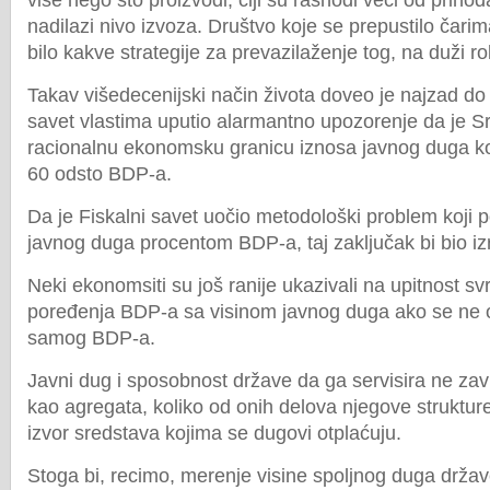
više nego što proizvodi, čiji su rashodi veći od priho
nadilazi nivo izvoza. Društvo koje se prepustilo čarim
bilo kakve strategije za prevazilaženje tog, na duži r
Takav višedecenijski način života doveo je najzad do 
savet vlastima uputio alarmantno upozorenje da je Sr
racionalnu ekonomsku granicu iznosa javnog duga koj
60 odsto BDP-a.
Da je Fiskalni savet uočio metodološki problem koji p
javnog duga procentom BDP-a, taj zaključak bi bio izr
Neki ekonomsiti su još ranije ukazivali na upitnost sv
poređenja BDP-a sa visinom javnog duga ako se ne os
samog BDP-a.
Javni dug i sposobnost države da ga servisira ne zav
kao agregata, koliko od onih delova njegove strukture 
izvor sredstava kojima se dugovi otplaćuju.
Stoga bi, recimo, merenje visine spoljnog duga drž