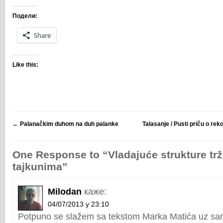
Подели:
Share
Like this:
←
Palanačkim duhom na duh palanke
Talasanje / Pusti priču o rek
One Response to “Vladajuće strukture trž
tajkunima”
Milodan
каже:
04/07/2013 у 23:10
Potpuno se slažem sa tekstom Marka Matića uz sa