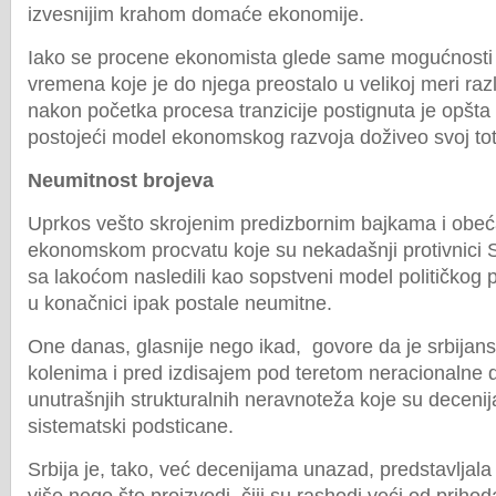
izvesnijim krahom domaće ekonomije.
Iako se procene ekonomista glede same mogućnosti b
vremena koje je do njega preostalo u velikoj meri razl
nakon početka procesa tranzicije postignuta je opšta
postojeći model ekonomskog razvoja doživeo svoj tot
Neumitnost brojeva
Uprkos vešto skrojenim predizbornim bajkama i obeć
ekonomskom procvatu koje su nekadašnji protivnici 
sa lakoćom nasledili kao sopstveni model političkog 
u konačnici ipak postale neumitne.
One danas, glasnije nego ikad, govore da je srbijan
kolenima i pred izdisajem pod teretom neracionalne d
unutrašnjih strukturalnih neravnoteža koje su decen
sistematski podsticane.
Srbija je, tako, već decenijama unazad, predstavljala 