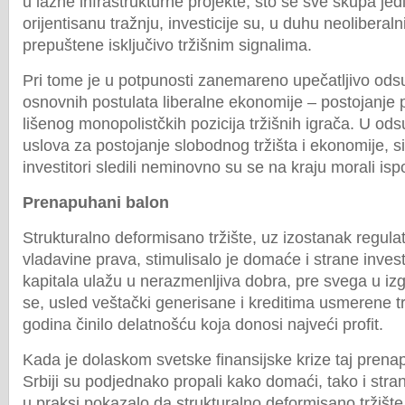
u lažne infrastrukturne projekte, što se sve skupa jed
orijentisanu tražnju, investicije su, u duhu neoliberaln
prepuštene isključivo tržišnim signalima.
Pri tome je u potpunosti zanemareno upečatljivo ods
osnovnih postulata liberalne ekonomije – postojanje p
lišenog monopolistčkih pozicija tržišnih igrača. U od
uslova za postojanje slobodnog tržišta i ekonomije, si
investitori sledili neminovno su se na kraju morali is
Prenapuhani balon
Strukturalno deformisano tržište, uz izostanak regula
vladavine prava, stimulisalo je domaće i strane inves
kapitala ulažu u nerazmenljiva dobra, pre svega u iz
se, usled veštački generisane i kreditima usmerene tr
godina činilo delatnošću koja donosi najveći profit.
Kada je dolaskom svetske finansijske krize taj prena
Srbiji su podjednako propali kako domaći, tako i strani
u praksi pokazalo da strukturalno deformisano tržišt