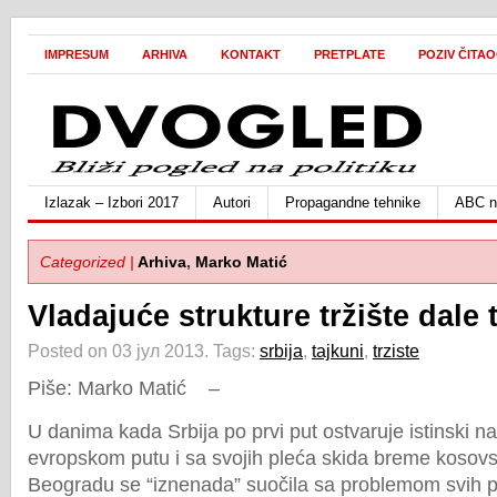
IMPRESUM
ARHIVA
KONTAKT
PRETPLATE
POZIV ČITA
Izlazak – Izbori 2017
Autori
Propagandne tehnike
ABC ne
Categorized |
Arhiva
,
Marko Matić
Vladajuće strukture tržište dale
Posted on 03 јул 2013.
Tags:
srbija
,
tajkuni
,
trziste
Piše: Marko Matić –
U danima kada Srbija po prvi put ostvaruje istinski 
evropskom putu i sa svojih pleća skida breme kosovs
Beogradu se “iznenada” suočila sa problemom svih 