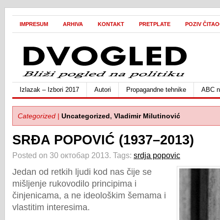
IMPRESUM
ARHIVA
KONTAKT
PRETPLATE
POZIV ČITA
Izlazak – Izbori 2017
Autori
Propagandne tehnike
ABC ne
Categorized |
Uncategorized
,
Vladimir Milutinović
SRĐA POPOVIĆ (1937–2013)
Posted on 30 октобар 2013.
Tags:
srdja popovic
Jedan od retkih ljudi kod nas čije se
mišljenje rukovodilo principima i
činjenicama, a ne ideološkim šemama i
vlastitim interesima.