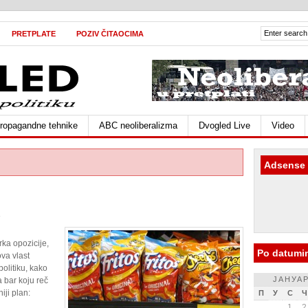
PRETPLATE
POZIV ČITAOCIMA
ropagandne tehnike
ABC neoliberalizma
Dvogled Live
Video
Adsense
rka opozicije,
Po datumi
va vlast
politiku, kako
ЈАНУАР
 bar koju reč
iji plan:
П
У
С
Ч
1
2