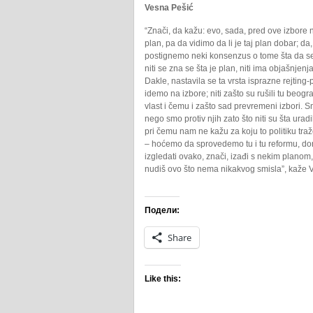
Vesna Pešić
“Znači, da kažu: evo, sada, pred ove izbore 
plan, pa da vidimo da li je taj plan dobar; da,
postignemo neki konsenzus o tome šta da se
niti se zna se šta je plan, niti ima objašnjenj
Dakle, nastavila se ta vrsta isprazne rejting
idemo na izbore; niti zašto su rušili tu beo
vlast i čemu i zašto sad prevremeni izbori. 
nego smo protiv njih zato što niti su šta urad
pri čemu nam ne kažu za koju to politiku tra
– hoćemo da sprovedemo tu i tu reformu, do
izgledati ovako, znači, izađi s nekim planom
nudiš ovo što nema nikakvog smisla”, kaže 
Подели:
Share
Like this: