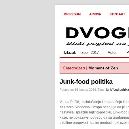
IMPRESUM
ARHIVA
KONTAKT
Izlazak – Izbori 2017
Autori
P
Categorized |
Moment of Zen
Junk-food politika
Posted on 16 јануар 2014.
Tags:
junk'food politika
Vesna Pešić, sociološkinja i nekadašnja lide
za Radio Slobodna Evropa ocenjuje da je i o
nastavila ispraznu rejting-politiku, junk-food 
kaže, ne pokazavši potrebu da sa građanima
ozbiljno progovori i da im predoči neki ozbiljn