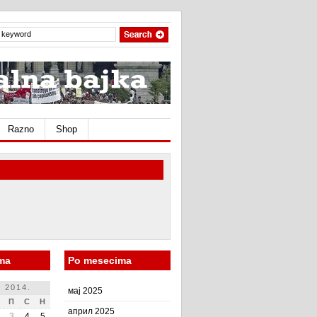
Razno
Shop
ma
Po mesecima
 2014.
мај 2025
П
С
Н
април 2025
3
4
5