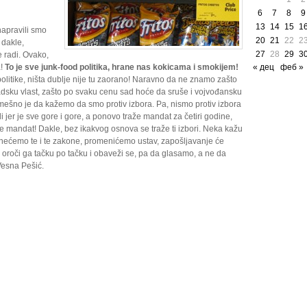
6
7
8
9
13
14
15
1
napravili smo
20
21
22
2
 dakle,
27
28
29
3
 radi. Ovako,
a!
To je sve junk-food politika, hrane nas kokicama i smokijem!
« дец
феб »
-politike, ništa dublje nije tu zaorano! Naravno da ne znamo zašto
gradsku vlast, zašto po svaku cenu sad hoće da sruše i vojvođansku
Smešno je da kažemo da smo protiv izbora. Pa, nismo protiv izbora
ili jer je sve gore i gore, a ponovo traže mandat za četiri godine,
že mandat! Dakle, bez ikakvog osnova se traže ti izbori. Neka kažu
nećemo te i te zakone, promenićemo ustav, zapošljavanje će
, oroči ga tačku po tačku i obaveži se, pa da glasamo, a ne da
Vesna Pešić.