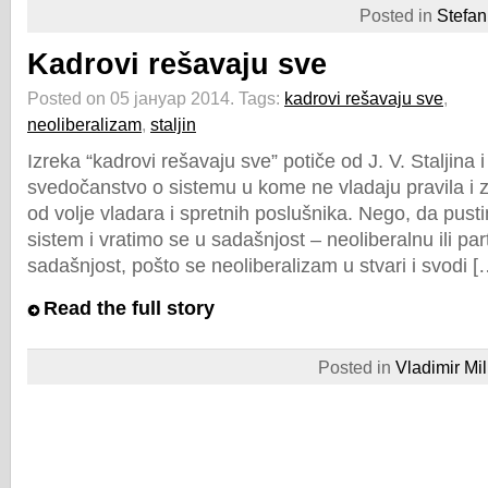
Posted in
Stefan
Kadrovi rešavaju sve
Posted on 05 јануар 2014.
Tags:
kadrovi rešavaju sve
,
neoliberalizam
,
staljin
Izreka “kadrovi rešavaju sve” potiče od J. V. Staljina 
svedočanstvo o sistemu u kome ne vladaju pravila i 
od volje vladara i spretnih poslušnika. Nego, da pustim
sistem i vratimo se u sadašnjost – neoliberalnu ili part
sadašnjost, pošto se neoliberalizam u stvari i svodi [
Read the full story
Posted in
Vladimir Mil