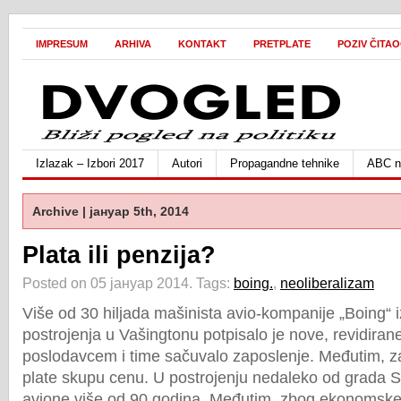
IMPRESUM
ARHIVA
KONTAKT
PRETPLATE
POZIV ČITA
Izlazak – Izbori 2017
Autori
Propagandne tehnike
ABC ne
Archive | јануар 5th, 2014
Plata ili penzija?
Posted on 05 јануар 2014.
Tags:
boing.
,
neoliberalizam
Više od 30 hiljada mašinista avio-kompanije „Boing“ i
postrojenja u Vašingtonu potpisalo je nove, revidira
poslodavcem i time sačuvalo zaposlenje. Međutim, za
plate skupu cenu. U postrojenju nedaleko od grada Si
avione više od 90 godina. Međutim, zbog ekonomske 