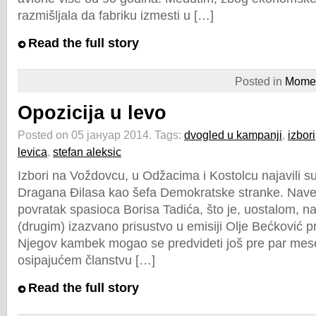
razmišljala da fabriku izmesti u […]
Read the full story
Posted in
Momen
Opozicija u levo
Posted on 05 јануар 2014.
Tags:
dvogled u kampanji
,
izbori
levica
,
stefan aleksic
Izbori na Voždovcu, u Odžacima i Kostolcu najavili su 
Dragana Đilasa kao šefa Demokratske stranke. Nave
povratak spasioca Borisa Tadića, što je, uostalom, na
(drugim) izazvano prisustvo u emisiji Olje Bećković p
Njegov kambek mogao se predvideti još pre par mesec
osipajućem članstvu […]
Read the full story