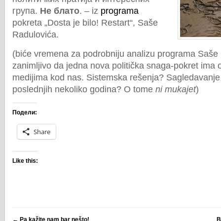
група.
Не блато
. – iz
programa
pokreta „Dosta je bilo! Restart“, Saše
Radulovića.
(biće vremena za podrobniju analizu programa Saše R
zanimljivo da jedna nova politička snaga-pokret ima o
medijima kod nas. Sistemska rešenja? Sagledavanje
poslednjih nekoliko godina? O tome
ni mukajet
)
Подели:
Share
Like this:
←
Pa kažite nam bar nešto!
B