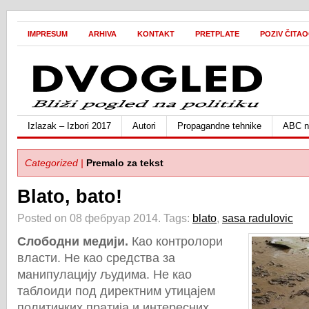
IMPRESUM
ARHIVA
KONTAKT
PRETPLATE
POZIV ČITA
Izlazak – Izbori 2017
Autori
Propagandne tehnike
ABC ne
Categorized |
Premalo za tekst
Blato, bato!
Posted on 08 фебруар 2014.
Tags:
blato
,
sasa radulovic
Слободни медији.
Као контролори
власти. Не као средства за
манипулацију људима. Не као
таблоиди под директним утицајем
политичких пратија и интересних