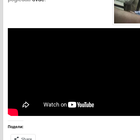
Подели:
Share