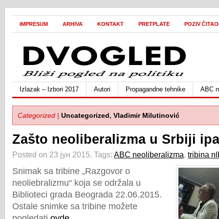
IMPRESUM
ARHIVA
KONTAKT
PRETPLATE
POZIV ČITA
Izlazak – Izbori 2017
Autori
Propagandne tehnike
ABC ne
Categorized |
Uncategorized
,
Vladimir Milutinović
Zašto neoliberalizma u Srbiji ip
Posted on 23 јун 2015.
Tags:
ABC neoliberalizma
,
tribina n
Snimak sa tribine „Razgovor o
neoliebralizmu“ koja se održala u
Biblioteci grada Beograda 22.06.2015.
Ostale snimke sa tribine možete
pogledati
ovde
.