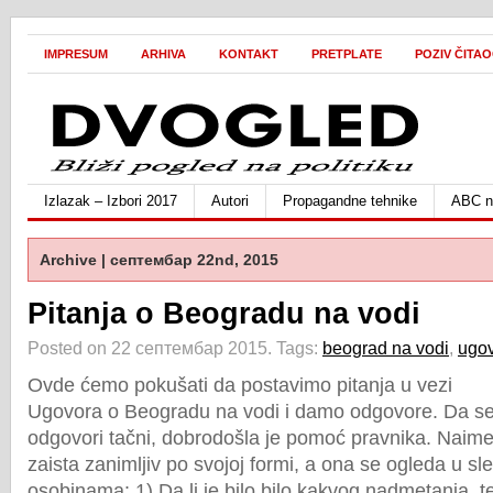
IMPRESUM
ARHIVA
KONTAKT
PRETPLATE
POZIV ČITA
Izlazak – Izbori 2017
Autori
Propagandne tehnike
ABC ne
Archive | септембар 22nd, 2015
Pitanja o Beogradu na vodi
Posted on 22 септембар 2015.
Tags:
beograd na vodi
,
ugo
Ovde ćemo pokušati da postavimo pitanja u vezi
Ugovora o Beogradu na vodi i damo odgovore. Da se i
odgovori tačni, dobrodošla je pomoć pravnika. Naime
zaista zanimljiv po svojoj formi, a ona se ogleda u s
osobinama: 1) Da li je bilo bilo kakvog nadmetanja, t