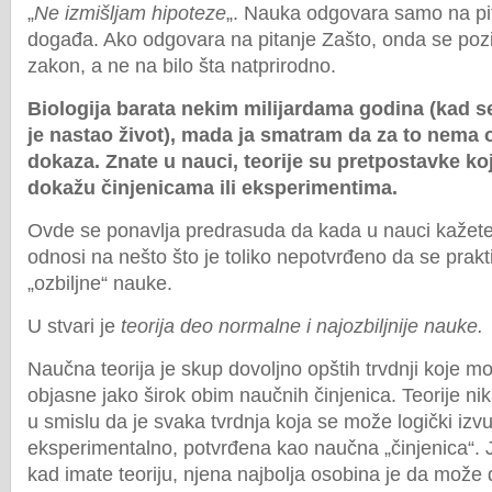
„
Ne izmišljam hipoteze
„. Nauka odgovara samo na pi
događa. Ako odgovara na pitanje Zašto, onda se pozi
zakon, a ne na bilo šta natprirodno.
Biologija barata nekim milijardama godina (kad s
je nastao život), mada ja smatram da za to nema 
dokaza. Znate u nauci, teorije su pretpostavke ko
dokažu činjenicama ili eksperimentima.
Ovde se ponavlja predrasuda da kada u nauci kažete 
odnosi na nešto što je toliko nepotvrđeno da se prakt
„ozbiljne“ nauke.
U stvari je
teorija deo normalne i najozbiljnije nauke.
Naučna teorija je skup dovoljno opštih trvdnji koje mo
objasne jako širok obim naučnih činjenica. Teorije n
u smislu da je svaka tvrdnja koja se može logički izvući 
eksperimentalno, potvrđena kao naučna „činjenica“.
kad imate teoriju, njena najbolja osobina je da može