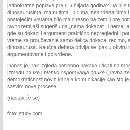
jednokratne poplave pre 5-6 hiljada godina? Da nije 
dinosaurusima, mamutima, ljudima, neandertalcima i 
postojećim vrstama bilo malo tesno na zemlji pre poto
ravnozemljaši sugerišu da „nema dokaza“ ili nema „ar
gde su dokazi i argumenti praktično nepregledni i po
vreme za proučavanje samo delića dokaza, recimo, sv
dinosaurusa. Naučna debata odvija se ipak u okviru t
argumentovane i potvrđene.
Danas je ipak izgleda potrebno nekako uticati na m
između nauke i
blanko osporavanja nauke
(„ravna zem
demokratičnost novih kanala komunikacije kao što j
sasvim nove procese.
(nastaviće se)
foto: study.com