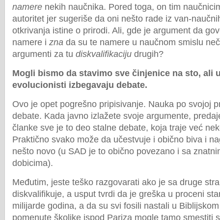
namere
nekih naučnika. Pored toga, on tim naučnic
autoritet jer sugeriše da oni nešto rade iz van-naučn
otkrivanja istine o prirodi. Ali, gde je argument da go
namere i
zna
da su te namere u naučnom smislu ne
argumenti za tu
diskvalifikaciju
drugih?
Mogli bismo da stavimo sve činjenice na sto, ali
evolucionisti izbegavaju debate.
Ovo je opet pogrešno pripisivanje. Nauka po svojoj pr
debate. Kada javno izlažete svoje argumente, predajet
članke sve je to deo stalne debate, koja traje već ne
Praktično svako može da učestvuje i obično biva i na
nešto novo (u SAD je to obično povezano i sa znatni
dobicima).
Međutim, jeste teško razgovarati ako je sa druge str
diskvalifikuje, a usput tvrdi da je greška u proceni sta
milijarde godina, a da su svi fosili nastali u Biblijsk
pomenute školjke ispod Pariza mogle tamo smestiti