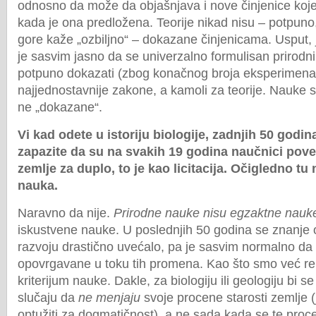
odnosno da može da objašnjava i nove činjenice koje 
kada je ona predložena. Teorije nikad nisu – potpun
gore kaže „ozbiljno“ – dokazane činjenicama. Usput,
je sasvim jasno da se univerzalno formulisan prirod
potpuno dokazati (zbog konačnog broja eksperimenata
najjednostavnije zakone, a kamoli za teorije. Nauke s
ne „dokazane“.
Vi kad odete u istoriju biologije, zadnjih 50 godi
zapazite da su na svakih 19 godina naučnici pove
zemlje za duplo, to je kao licitacija. Očigledno tu
nauka.
Naravno da nije.
Prirodne nauke nisu egzaktne nauk
iskustvene nauke. U poslednjih 50 godina se znanje o
razvoju drastično uvećalo, pa je sasvim normalno da 
opovrgavane u toku tih promena. Kao što smo već re
kriterijum nauke. Dakle, za biologiju ili geologiju bi se
slučaju da
ne menjaju
svoje procene starosti zemlje 
optužiti za dogmatičnost), a ne sada kada se te pro