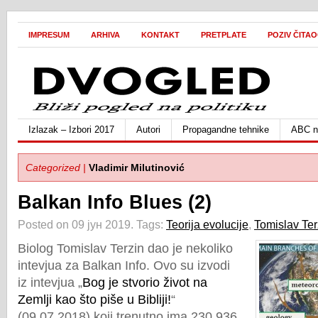
IMPRESUM
ARHIVA
KONTAKT
PRETPLATE
POZIV ČITA
Izlazak – Izbori 2017
Autori
Propagandne tehnike
ABC ne
Categorized |
Vladimir Milutinović
Balkan Info Blues (2)
Posted on 09 јун 2019.
Tags:
Teorija evolucije
,
Tomislav Ter
Biolog Tomislav Terzin dao je nekoliko
intevjua za Balkan Info. Ovo su izvodi
iz intevjua „
Bog je stvorio život na
Zemlji kao što piše u Bibliji!
“
(09.07.2018) koji trenutno ima 230.936