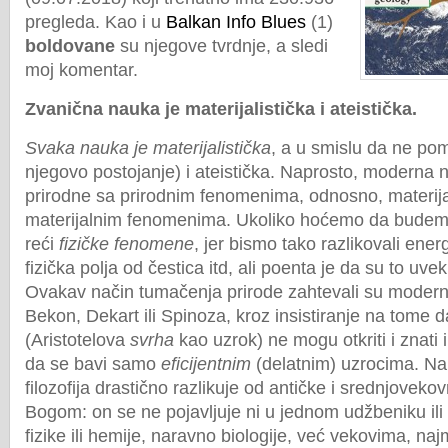
pregleda. Kao i u
Balkan Info Blues
(1)
boldovane
su njegove tvrdnje, a sledi
moj komentar.
Zvanična nauka je materijalistička i ateistička.
Svaka nauka je materijalistička
, a u smislu da ne pom
njegovo postojanje) i ateistička. Naprosto, moderna
prirodne sa prirodnim fenomenima, odnosno, materi
materijalnim fenomenima. Ukoliko hoćemo da budemo 
reći
fizičke fenomene
, jer bismo tako razlikovali energi
fizička polja od čestica itd, ali poenta je da su to uv
Ovakav način tumačenja prirode zahtevali su moderni 
Bekon, Dekart ili Spinoza, kroz insistiranje na tome 
(Aristotelova
svrha
kao uzrok) ne mogu otkriti i znati 
da se bavi samo
eficijentnim
(delatnim) uzrocima. Na
filozofija drastično razlikuje od antičke i srednjovekovn
Bogom: on se ne pojavljuje ni u jednom udžbeniku il
fizike ili hemije, naravno biologije, već vekovima, n