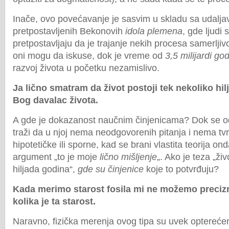
Inače, ovo povećavanje je sasvim u skladu sa udalj
pretpostavljenih Bekonovih
idola plemena
, gde ljudi
pretpostavljaju da je trajanje nekih procesa samerlj
oni mogu da iskuse, dok je vreme od
3,5 milijardi go
razvoj života u početku nezamislivo.
Ja lično smatram da život postoji tek nekoliko hil
Bog davalac života.
A gde je dokazanost naučnim činjenicama? Dok se od 
traži da u njoj nema neodgovorenih pitanja i nema tvr
hipotetičke ili sporne, kad se brani vlastita teorija on
argument „to je moje
lično mišljenje
„. Ako je teza „živ
hiljada godina“,
gde su
č
injenice
koje to potvrđuju?
Kada merimo starost fosila mi ne možemo preci
kolika je ta starost.
Naravno, fizička merenja ovog tipa su uvek optere