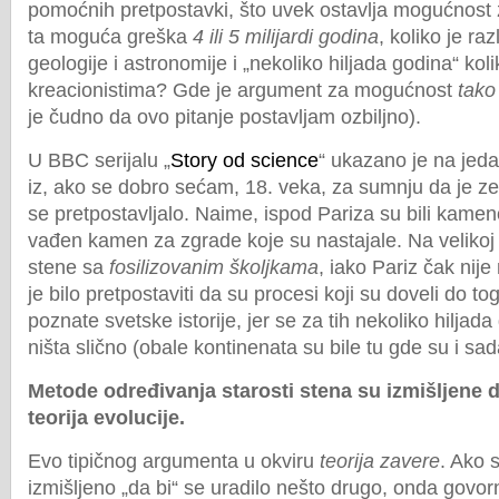
pomoćnih pretpostavki, što uvek ostavlja mogućnost za
ta moguća greška
4 ili 5 milijardi godina
, koliko je ra
geologije i astronomije i „nekoliko hiljada godina“ kol
kreacionistima? Gde je argument za mogućnost
tako
je čudno da ovo pitanje postavljam ozbiljno).
U BBC serijalu „
Story od science
“ ukazano je na jed
iz, ako se dobro sećam, 18. veka, za sumnju da je ze
se pretpostavljalo. Naime, ispod Pariza su bili kameno
vađen kamen za zgrade koje su nastajale. Na velikoj 
stene sa
fosilizovanim školjkama
, iako Pariz čak nij
je bilo pretpostaviti da su procesi koji su doveli do 
poznate svetske istorije, jer se za tih nekoliko hiljad
ništa slično (obale kontinenata su bile tu gde su i sad
Metode određivanja starosti stena su izmišljene d
teorija evolucije.
Evo tipičnog argumenta u okviru
teorija zavere
. Ako 
izmišljeno „da bi“ se uradilo nešto drugo, onda govorn