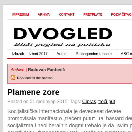
IMPRESUM
ARHIVA
KONTAKT
PRETPLATE
POZIV ČITA
Izlazak – Izbori 2017
Autori
Propagandne tehnike
ABC ne
Archive |
Radovan Pantović
RSS feed for this section
Plamene zore
Posted on 01 фебруар 2015.
Tags:
Cipras
,
treći put
Socijalistička internacionala je devedeset devete
promovisala manifest o „trećem putu“. Taj bastard d
socijalizma i neoliberalnih dogmi trebalo je da „svim 