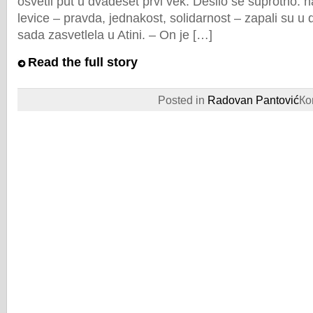
osvetli put u dvadeset prvi vek. Desilo se suprotno: na
levice – pravda, jednakost, solidarnost – zapali su u 
sada zasvetlela u Atini. – On je […]
Read the full story
Posted in
Radovan Pantović
Ко