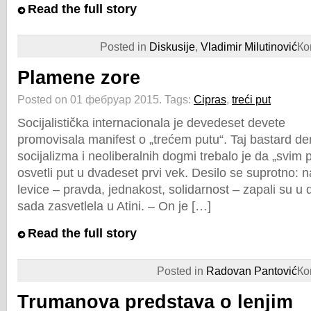
Read the full story
Posted in
Diskusije
,
Vladimir Milutinović
Ко
Plamene zore
Posted on 01 фебруар 2015.
Tags:
Cipras
,
treći put
Socijalistička internacionala je devedeset devete
promovisala manifest o „trećem putu“. Taj bastard d
socijalizma i neoliberalnih dogmi trebalo je da „svim 
osvetli put u dvadeset prvi vek. Desilo se suprotno: na
levice – pravda, jednakost, solidarnost – zapali su u 
sada zasvetlela u Atini. – On je […]
Read the full story
Posted in
Radovan Pantović
Ко
Trumanova predstava o lenjim