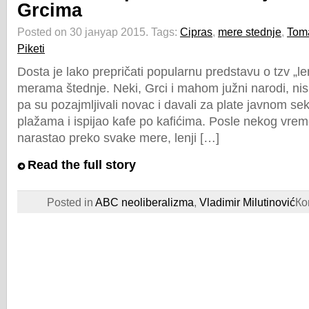
Grcima
Posted on 30 јануар 2015.
Tags:
Cipras
,
mere stednje
,
Tom
Piketi
Dosta je lako prepričati popularnu predstavu o tzv „le
merama štednje. Neki, Grci i mahom južni narodi, nis
pa su pozajmljivali novac i davali za plate javnom sek
plažama i ispijao kafe po kafićima. Posle nekog vrem
narastao preko svake mere, lenji […]
Read the full story
Posted in
ABC neoliberalizma
,
Vladimir Milutinović
Ко