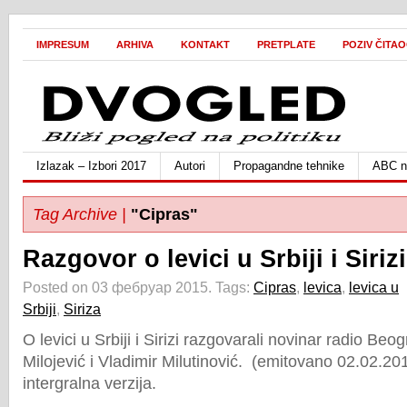
IMPRESUM
ARHIVA
KONTAKT
PRETPLATE
POZIV ČITA
Izlazak – Izbori 2017
Autori
Propagandne tehnike
ABC ne
Tag Archive |
"Cipras"
Razgovor o levici u Srbiji i Sirizi
Posted on 03 фебруар 2015.
Tags:
Cipras
,
levica
,
levica u
Srbiji
,
Siriza
O levici u Srbiji i Sirizi razgovarali novinar radio Be
Milojević i Vladimir Milutinović. (emitovano 02.02.2
intergralna verzija.