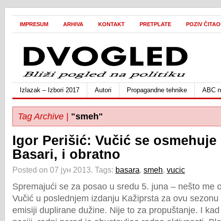
IMPRESUM
ARHIVA
KONTAKT
PRETPLATE
POZIV ČITA
Izlazak – Izbori 2017
Autori
Propagandne tehnike
ABC ne
Tag Archive |
"smeh"
Igor Perišić: Vučić se osmehuje
Basari, i obratno
Posted on 07 јун 2013.
Tags:
basara
,
smeh
,
vucic
Spremajući se za posao u sredu 5. juna – nešto me 
Vučić u poslednjem izdanju Kažiprsta za ovu sezonu 
emisiji duplirane dužine. Nije to za propuštanje. I ka