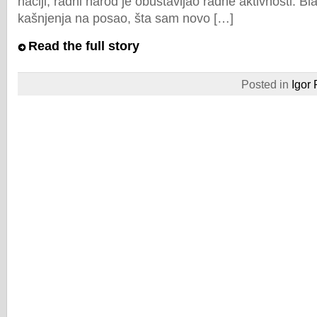
naciji, radni narod je obustavljao radne aktivnosti. B
kašnjenja na posao, šta sam novo […]
Read the full story
Posted in
Igor 