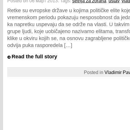
Posted on 06 март 2013.
Tags:
šetnja za zorana
,
ustav
,
vlad
Retke su evropske države u kojima političke elite ko
vremenskom periodu pokazuju nesposobnost da jed
ka napretku uspevaju da se održe na vlasti. U takvi
grupe ljudi, koje uobičajeno nazivamo elitama, transf
klike u okviru kojih se, na osnovu zagrabljene politič
odvija puka rasporedela […]
Read the full story
Posted in
Vladimir Pav