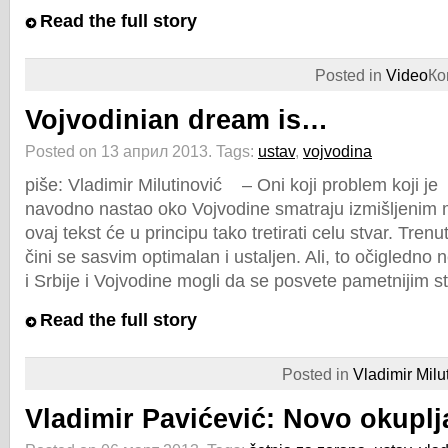
Read the full story
Posted in
Video
Ко
Vojvodinian dream is…
Posted on 13 април 2013.
Tags:
ustav
,
vojvodina
piše: Vladimir Milutinović – Oni koji problem koji je
navodno nastao oko Vojvodine smatraju izmišljenim
ovaj tekst će u principu tako tretirati celu stvar. Tren
čini se sasvim optimalan i ustaljen. Ali, to očigledno 
i Srbije i Vojvodine mogli da se posvete pametnijim s
Read the full story
Posted in
Vladimir Milu
Vladimir Pavićević: Novo okuplj