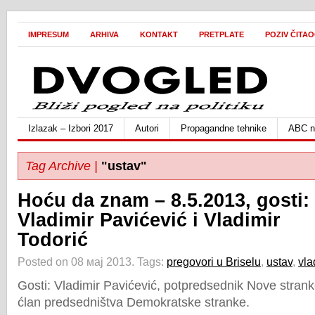
IMPRESUM
ARHIVA
KONTAKT
PRETPLATE
POZIV ČITA
Izlazak – Izbori 2017
Autori
Propagandne tehnike
ABC ne
Tag Archive |
"ustav"
Hoću da znam – 8.5.2013, gosti:
Vladimir Pavićević i Vladimir
Todorić
Posted on 08 мај 2013.
Tags:
pregovori u Briselu
,
ustav
,
vla
Gosti: Vladimir Pavićević, potpredsednik Nove stranke
ćlan predsedništva Demokratske stranke.