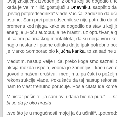
Ovaj zaključak izveden je iz obrta koji se dogodio u 
kada je Velimir Ilić, gostujući u
Dnevniku
, saopštio da
„prvog potpredsednika“ vlade Vučića, zadužen da uči
ostane. Sam prvi potpredsednik se nije potrudio da ob
promena kod njega, kako se dogodilo da stav u koji je
energije „Hoću autoput, a ne hrast!“, uz optuživanje
uticajem palanačkog mentaliteta, da su negativni i k
naglo nestane i padne odluka da je ipak potrebno po
je Marko Somborac bio
ključna karika
, to za sad ne 
Međutim, nastup Velje Ilića, preko koga smo saznali
akcija možda uspela, veoma je zanimljiv i, kao i sve 
govori o našem društvu,
medijima, pa čak i o požel
rekonstrukcije vlade. Pokušaću da taj nastup rekonstru
nam to vlast trenutno poručuje. Posle citata ide kom
Ministar počinje: „ja sam ovih dana bio na putu“
–
n
bi se da je oko hrasta
„sve što je u mogućnosti mojoj ja ću učiniti“, „potpred