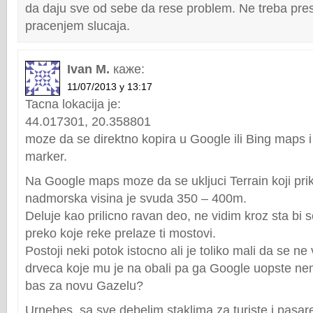
da daju sve od sebe da rese problem. Ne treba prest
pracenjem slucaja.
Ivan M.
каже:
11/07/2013 у 13:17
Tacna lokacija je:
44.017301, 20.358801
moze da se direktno kopira u Google ili Bing maps i
marker.
Na Google maps moze da se ukljuci Terrain koji pri
nadmorska visina je svuda 350 – 400m.
Deluje kao prilicno ravan deo, ne vidim kroz sta bi se
preko koje reke prelaze ti mostovi.
Postoji neki potok istocno ali je toliko mali da se ne 
drveca koje mu je na obali pa ga Google uopste nem
bas za novu Gazelu?
Urnebes, sa sve debelim staklima za turiste i pasa