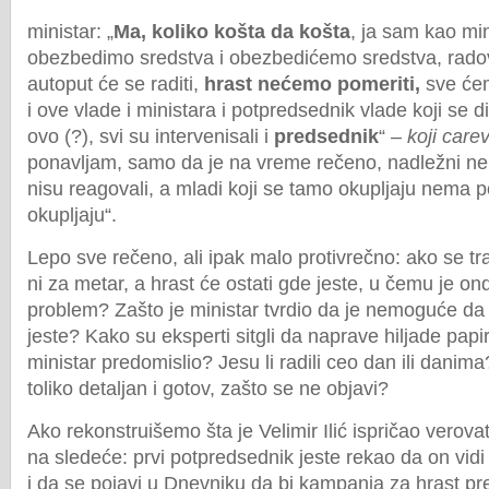
ministar: „
Ma, koliko košta da košta
, ja sam kao min
obezbedimo sredstva i obezbedićemo sredstva, radov
autoput će se raditi,
hrast nećemo pomeriti,
sve ćemo
i ove vlade i ministara i potpredsednik vlade koji se 
ovo (?), svi su intervenisali i
predsednik
“ –
koji carev
ponavljam, samo da je na vreme rečeno, nadležni neka
nisu reagovali, a mladi koji se tamo okupljaju nema p
okupljaju“.
Lepo sve rečeno, ali ipak malo protivrečno: ako se t
ni za metar, a hrast će ostati gde jeste, u čemu je ond
problem? Zašto je ministar tvrdio da je nemoguće da
jeste? Kako su eksperti sitgli da naprave hiljade pap
ministar predomislio? Jesu li radili ceo dan ili danima
toliko detaljan i gotov, zašto se ne objavi?
Ako rekonstruišemo šta je Velimir Ilić ispričao verova
na sledeće: prvi potpredsednik jeste rekao da on vid
i da se pojavi u Dnevniku da bi kampanja za hrast pr