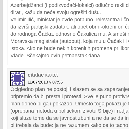
Azerbejdžanci (i podizvođači-lokalci) odlučno rekl
dirati, kažu da neće svoju ogrešiti dušu.
Velimir Ilić, ministar je ovde potpuno irelevantna lič
da izvrši partijski zadatak, ali opet obrni-okreni on
do rodnoga Čačka, odnosno Čakulica mu. A smeši 
Moravska magistrala (autoput), koja mu u Čačak ili 
istoka. Ako ne bude nekih korenitih promena priliko
Vlade. Sčekajmo ovih petnaestak dana.
citalac
каже:
11/07/2013 у 07:56
Ocigledno plan ne postoji i slazem se sa zapazanjem
pripremio da bi prestali protesti. Sve je puno protiv
plan doneo bi ga i pokazao. Umesto toga pokazuje t
(oprobana metoda u politickom zivotu Srbije) i redja
koji sluze tome da se javnost zbuni a ne da se da i
bi trebala da bude: ja ne razumem kako ce to tacno iz