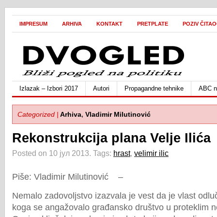
IMPRESUM
ARHIVA
KONTAKT
PRETPLATE
POZIV ČITA
Izlazak – Izbori 2017
Autori
Propagandne tehnike
ABC ne
Categorized |
Arhiva
,
Vladimir Milutinović
Rekonstrukcija plana Velje Ilića
Posted on 10 јул 2013.
Tags:
hrast
,
velimir ilic
Piše: Vladimir Milutinović –
Nemalo zadovoljstvo izazvala je vest da je vlast odlu
koga se angažovalo građansko društvo u proteklim n