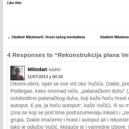
Like this:
←
Vladimir Milutinović: Hrast našeg mentaliteta
Vladimir Milutino
4 Responses to “Rekonstrukcija plana Velj
Milodan
каже:
11/07/2013 у 00:26
Okreni-obrni, opet se sve vrti oko Vučića. Dakle, pr
Podlegao, kako onomad reče, „palanačkom duhu“ (
oslobodimo palanačkog duha, koji kaže hoću hrast 
autoput. E pa, ja hoću autoput“, kaže Vučić). Ili su m
(zna se koji se pod time podrazumevaju-lokalci i „zele
grupa. Dakle imaćemo i hrast i autoput ali i rekonstr
tako je odlučio Vučić. Moguće je i vanredne izbore. 