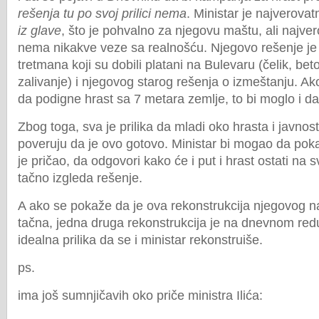
rešenja tu po svoj prilici nema
. Ministar je najverovat
iz glave
, što je pohvalno za njegovu maštu, ali najve
nema nikakve veze sa realnošću. Njegovo rešenje je
tretmana koji su dobili platani na Bulevaru (čelik, be
zalivanje) i njegovog starog rešenja o izmeštanju. A
da podigne hrast sa 7 metara zemlje, to bi moglo i d
Zbog toga, sva je prilika da mladi oko hrasta i javnos
poveruju da je ovo gotovo. Ministar bi mogao da pok
je pričao, da odgovori kako će i put i hrast ostati na
tačno izgleda rešenje.
A ako se pokaže da je ova rekonstrukcija njegovog 
tačna, jedna druga rekonstrukcija je na dnevnom redu 
idealna prilika da se i ministar rekonstruiše.
ps.
ima još sumnjičavih oko priče ministra Ilića: