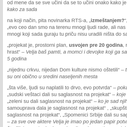
od mene da se sve učini da se to učini onako kako j
kako za sada
na koji način, pita novinarka RTS-a, „
izmeštanjem?
“
„evo ceo dan smo na terenu mnogi ljudi rade, ali nas
mnogi koji sada guraju tu priču nisu uradili ništa do 
„projekat je, prostorni plan,
usvojen pre 20 godina
,
hrast“ –
Velja baš pamti, a momci i devojke koji ga s
5 godina
„nijednu crkvu, nijedan Dom kulture nismo oštetili“ –
su oni obično u sredini naseljenih mesta
„šta više, ljudi su naplatili to drvo, evo potvrda“ –
poka
„sudski veštaci dali su saglasnost na projekat“ –
koje 
„zeleni su dali saglasnost na projekat“ –
ko je sad nji
samouprava dala je saglasnost na projekat“ , „skupšti
saglasnost na projekat“, „Spomenici Srbije dali su sa
–
za sve ove aktere Velja je imao po jedan papir potvr