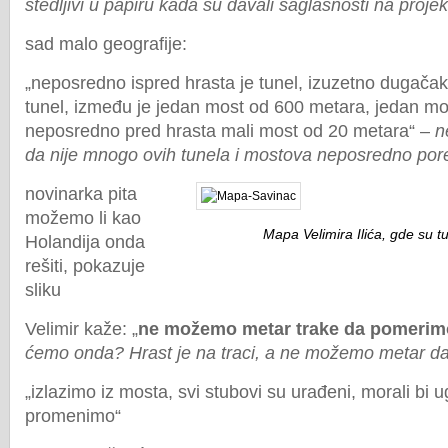
štedljivi u papiru kada su davali saglasnosti na proje
sad malo geografije:
„neposredno ispred hrasta je tunel, izuzetno dugačak
tunel, između je jedan most od 600 metara, jedan mo
neposredno pred hrasta mali most od 20 metara“ –
n
da nije mnogo ovih tunela i mostova neposredno por
novinarka pita
možemo li kao
Mapa Velimira Ilića, gde su tu
Holandija onda
rešiti, pokazuje
sliku
Velimir kaže: „
ne možemo metar trake da pomerim
ćemo onda? Hrast je na traci, a ne možemo metar 
„izlazimo iz mosta, svi stubovi su urađeni, morali bi 
promenimo“