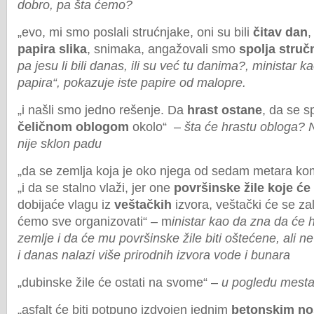
dobro, pa šta ćemo?
„evo, mi smo poslali strućnjake, oni su bili
čitav dan
papira slika
, snimaka, angažovali smo
spolja struč
pa jesu li bili danas, ili su već tu danima?, ministar k
papira“, pokazuje iste papire od malopre.
„i našli smo jedno rešenje. Da
hrast ostane
, da se sp
čeličnom oblogom
okolo“
–
šta će hrastu obloga? N
nije sklon padu
„da se zemlja koja je oko njega od sedam metara komp
„i da se stalno vlaži, jer one
površinske žile koje će
dobijaće vlagu iz
veštačkih
izvora, veštački će se zal
ćemo sve organizovati“ – m
inistar kao da zna da će h
zemlje i da će mu površinske žile biti oštećene, ali n
i danas nalazi više prirodnih izvora vode i bunara
„dubinske žile će ostati na svome“ –
u pogledu mesta 
„asfalt će biti potpuno izdvojen jednim
betonskim n