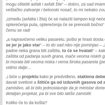
mogu oštetiti asfalt i asfalt žile“ –
dobro, za sad imam
veštačko zalivanje i betonski nosač, to mi nekako zv
„između (asfalta i žila) će se nalaziti tampon koji neć
opterećenja puta, opterećenja će se prenositi bočno“
čemu se radi
„a napravićemo veliku pasarelu, pošto je hrast dosta
se jer je jako star
“ –
to do sad niko nije pominjao
– „
padne neka grana biti zaštita,
to će se hvatati
“ –
kak
zaštita od padanja suvih grana, inače veoma niskih 
bi morala biti veoma niska i vema široka pasarela (pe
vidmo dalje…
„i biće u
projektu
kako je predviđeno,
staklena debe
davati svetlost a
štitiće ga od izduvnih gasova
od 
zamislivo, ali bi bilo jednostavnije da je ministar doneo
detaljan projekat, pa bi sve bilo lakše zamisliti
Koliko će to da košta?