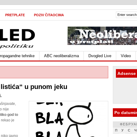
PRETPLATE
POZIV ČITAOCIMA
ropagandne tehnike
ABC neoliberalizma
Dvogled Live
Video
Adsense
listića“ u punom jeku
4.
ašnjavate,
o nije
Po datumi
liko god to
, rekao je
ФЕБРУА
П
У
С
Ч
e niko javno