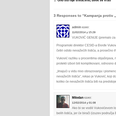
←
Ono što nije shvaćeno, uvek se vrati
3 Responses to “Kampanja protiv „b
admin
каже:
11/02/2014 у 15:29
VUKOVIĆ GENIJE (premalo za p
Programski direktor CESID-a Ðorđe Vukovi
četiri odsto nevažećih listića, a prosečno 
Vuković razliku u procentima objašnjava, 
protekli izbori bili komplikovani, odnosno d
„Imajući u vidu nivo obrazovanja i pismenost
nevažećih listića“, rekao je Vuković, koji 
koliko će nevažećih listića biti na predstoj
Milodan
каже:
12/02/2014 у 01:08
Ako bi se vodili Vukovićevom l
belih listića, jer će birači (izuzev područj