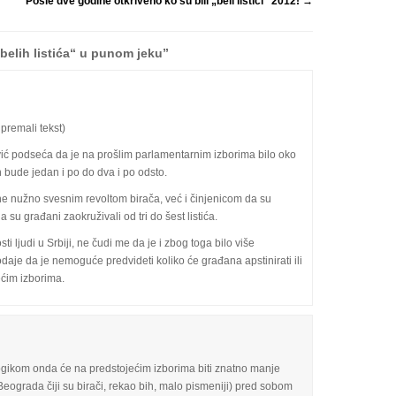
Posle dve godine otkriveno ko su bili „beli listići“ 2012!
→
elih listića“ u punom jeku”
remali tekst)
ć podseća da je na prošlim parlamentarnim izborima bilo oko
ih bude jedan i po do dva i po odsto.
ne nužno svesnim revoltom birača, već i činjenicom da su
a su građani zaokruživali od tri do šest listića.
i ljudi u Srbiji, ne čudi me da je i zbog toga bilo više
dodaje da je nemoguće predvideti koliko će građana apstinirati ili
ećim izborima.
ogikom onda će na predstojećim izborima biti znatno manje
a Beograda čiji su birači, rekao bih, malo pismeniji) pred sobom