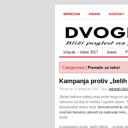
IMPRESUM
ARHIVA
KONTAKT
Izlazak – Izbori 2017
Autori
P
Categorized |
Premalo za tekst
Kampanja protiv „belih 
Posted on 11 фебруар 2014.
Tags:
beli listići 201
„Belim listićem dobija onaj protiv koga se izj
odnosno oni koji bi možda i izgubili izbore. T
demokratski dobra stvar.
Demokratski je, ko
zvučalo banalno, glasati za najmanje loše
„
Goati.
(u kampanju protiv „belih listića“ – za koje s