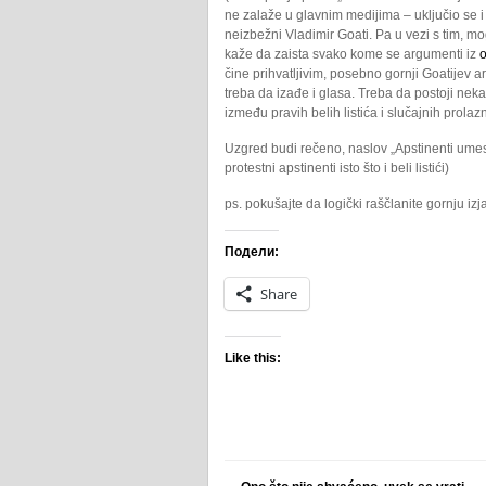
ne zalaže u glavnim medijima – uključio se i
neizbežni Vladimir Goati. Pa u vezi s tim, mo
kaže da zaista svako kome se argumenti iz
o
čine prihvatljivim, posebno gornji Goatijev 
treba da izađe i glasa. Treba da postoji neka
između pravih belih listića i slučajnih prolaz
Uzgred budi rečeno, naslov „Apstinenti umesto
protestni apstinenti isto što i beli listići)
ps. pokušajte da logički raščlanite gornju izja
Подели:
Share
Like this: