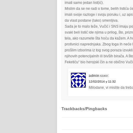
imati samo jedan list(ić).
Mislim da se ne radi o tome, belih listića će
imali svoje razloge i svoju poruku i, uz ap
da vlast postane (lako) smenljiva.
Sada je to malo teže, Vučić i SNS imaju po
svaki beli listić ide njima u prilog, što, pr
tela, ako razumete šta hoću da kažem. A hoću
protivnici naprednjaka. Zbog toga ih neće 
prošlim izborima iz tog svog poraza izvukl
njihovih potencijalnih ili bivših birača. A 
Feketiću“ bio herojski čin a ne obično Vuč
admin
каже:
12/02/2014 у 11:32
Milodane, vi mislite da tr
Trackbacks/Pingbacks