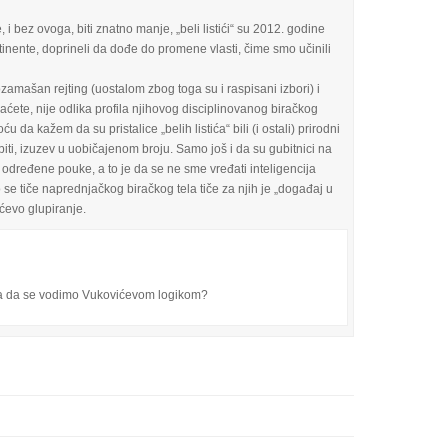
, i bez ovoga, biti znatno manje, „beli listići“ su 2012. godine
stinente, doprineli da dođe do promene vlasti, čime smo učinili
zamašan rejting (uostalom zbog toga su i raspisani izbori) i
iznaćete, nije odlika profila njihovog disciplinovanog biračkog
 da kažem da su pristalice „belih listića“ bili (i ostali) prirodni
biti, izuzev u uobičajenom broju. Samo još i da su gubitnici na
i određene pouke, a to je da se ne sme vređati inteligencija
što se tiče naprednjačkog biračkog tela tiče za njih je „događaj u
ićevo glupiranje.
eba da se vodimo Vukovićevom logikom?