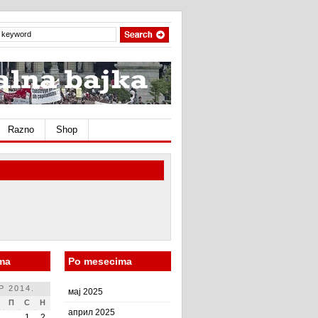
Razno
Shop
ma
Po mesecima
Р 2014.
мај 2025
П
С
Н
април 2025
1
2