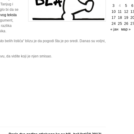
 Tanjug i
3
4
5
6
glo bi da se
10
11
12
1
vog teksta
17
18
19
2
argument,
24
25
26
2
 razlika
« јан
мар »
nika.
 belih listića“ blizu je da pogodi šta je po sredi. Danas su voljni,
vu, da vidite koji je njen smisao.