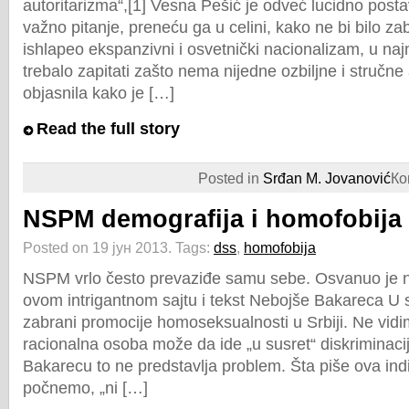
autoritarizma“,[1] Vesna Pešić je odveć lucidno post
važno pitanje, preneću ga u celini, kako ne bi bilo z
ishlapeo ekspanzivni i osvetnički nacionalizam, u naj
trebalo zapitati zašto nema nijedne ozbiljne i stručne 
objasnila kako je […]
Read the full story
Posted in
Srđan M. Jovanović
Ко
NSPM demografija i homofobija
Posted on 19 јун 2013.
Tags:
dss
,
homofobija
NSPM vrlo često prevaziđe samu sebe. Osvanuo je 
ovom intrigantnom sajtu i tekst Nebojše Bakareca U 
zabrani promocije homoseksualnosti u Srbiji. Ne vidi
racionalna osoba može da ide „u susret“ diskriminaciji 
Bakarecu to ne predstavlja problem. Šta piše ova in
počnemo, „ni […]