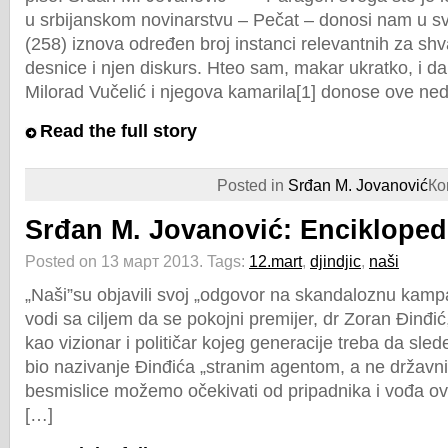
u srbijanskom novinarstvu – Pečat – donosi nam u s
(258) iznova određen broj instanci relevantnih za shv
desnice i njen diskurs. Hteo sam, makar ukratko, i d
Milorad Vučelić i njegova kamarila[1] donose ove ned
Read the full story
Posted in
Srđan M. Jovanović
Ко
Srđan M. Jovanović: Enciklopedi
Posted on 13 март 2013.
Tags:
12.mart
,
djindjic
,
naši
„Naši”su objavili svoj „odgovor na skandaloznu kampa
vodi sa ciljem da se pokojni premijer, dr Zoran Đinđić
kao vizionar i političar kojeg generacije treba da sled
bio nazivanje Đinđića „stranim agentom, a ne držav
besmislice možemo očekivati od pripadnika i vođa ova
[…]