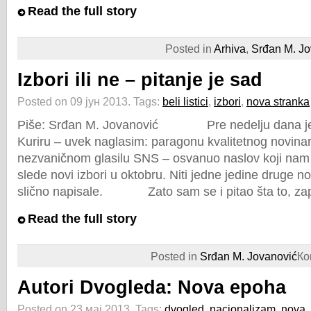
Read the full story
Posted in
Arhiva
,
Srđan M. Jo
Izbori ili ne – pitanje je sad
Posted on 09 јун 2013.
Tags:
beli listici
,
izbori
,
nova stranka
Piše: Srđan M. Jovanović Pre nedelju dana j
Kuriru – uvek naglasim: paragonu kvalitetnog novinars
nezvaničnom glasilu SNS – osvanuo naslov koji nam
slede novi izbori u oktobru. Niti jedne jedine druge n
slično napisale. Zato sam se i pitao šta to, zap
Read the full story
Posted in
Srđan M. Jovanović
Ко
Autori Dvogleda: Nova epoha
Posted on 23 мај 2013.
Tags:
dvogled
,
nacionalizam
,
nova