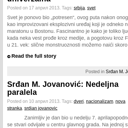
Posted on 17 април 2013.
Tags:
srbija
,
svet
Svet je ponovo bio „potresen“, ovog puta nakon onoga
kao improvizovani eksplozivni uređaj koji je odneko n
maratonu u Bostonu. Fascinantno je kako je toliko lj
kada neka vest prođe kroz medije, a pogotovu kroz 
u 21. vek: slične monstruoznosti možemo naići skor
Read the full story
Posted in
Srđan M. J
Srđan M. Jovanović: Nedeljna
paralela
Posted on 10 април 2013.
Tags:
dveri
,
nacionalizam
,
nova
stranka
,
srdjan jovanovic
Zanimljiv je dan bio u nedelju 7. aprilapopodn
se stvari odvijale u centru glavnog grada. Na jednoj 