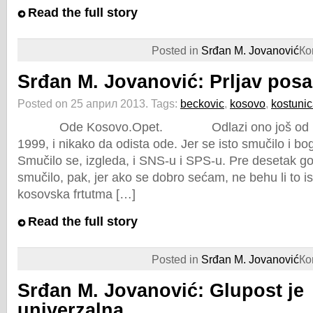
Read the full story
Posted in
Srđan M. Jovanović
Ко
Srđan M. Jovanović: Prljav pos
Posted on 25 април 2013.
Tags:
beckovic
,
kosovo
,
kostuni
Ode Kosovo.Opet. Odlazi ono još od
1999, i nikako da odista ode. Jer se isto smučilo i bo
Smučilo se, izgleda, i SNS-u i SPS-u. Pre desetak god
smučilo, pak, jer ako se dobro sećam, ne behu li to isti
kosovska frtutma […]
Read the full story
Posted in
Srđan M. Jovanović
Ко
Srđan M. Jovanović: Glupost je
univerzalna