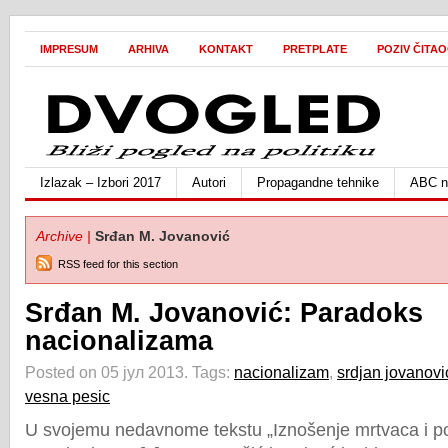
IMPRESUM
ARHIVA
KONTAKT
PRETPLATE
POZIV ČITA
Izlazak – Izbori 2017
Autori
Propagandne tehnike
ABC ne
Archive |
Srđan M. Jovanović
RSS feed for this section
Srđan M. Jovanović: Paradoks
nacionalizama
Posted on 05 јул 2013.
Tags:
nacionalizam
,
srdjan jovanovi
vesna pesic
U svojemu nedavnome tekstu „Iznošenje mrtvaca i 