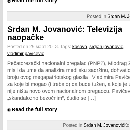
Read the full story
Posted in
Srđan M. J
Srđan M. Jovanović: Televizija
naopačke
Posted on 29 март 2013.
Tags:
kosovo
,
srdjan jovanovic
,
vladimir pavicevic
Pečatorezački nacionalni pregalac (PNP?), Miodrag Z
misli da ume da analizira medijsku sadržinu, dohvati
broju ovog megapatriotskog glasila i Vladimira Paviće
za koje bi mogao (i trebalo) da bude tužen, a koje je 
nije ništa novo ovom nacionalnom pregaocu. Pavićev
„skandalozno bezočnim“, čudio se […]
Read the full story
Posted in
Srđan M. Jovanović
Ко