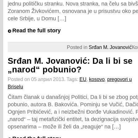
jednu političku stranku. Nova stranka, na čelu sa bi
Zoranom Živkovićem, osnovana je u prisustvu oko pet
cele Srbije, u Domu […]
Read the full story
Posted in
Srđan M. Jovanović
Ко
Srđan M. Jovanović: Da li bi se
„narod“ pobunio?
Posted on 05 април 2013.
Tags:
EU
,
kosovo
,
pregovori u
Briselu
Čitam članak u današnjoj Politici, Da li bi se zbog po
pobunio, autora B. Bakovića. Pominju se Vučić, Dačić
Ognjen Pribićević, a i neizbežni Đorđe Vukadinović. P
„narod“ – taj metafizički entitet, ta dezignacija svojst
opsenarima – može ili želi da „reaguje“ na […]