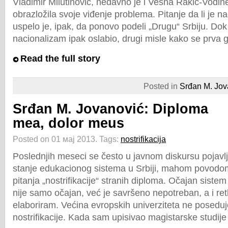
Vladimir Milutinović, nedavno je i Vesna Rakić-Vodin
obrazložila svoje viđenje problema. Pitanje da li je n
uspelo je, ipak, da ponovo podeli „Drugu“ Srbiju. Dok
nacionalizam ipak oslabio, drugi misle kako se prva 
Read the full story
Posted in
Srđan M. Jov
Srđan M. Jovanović: Diploma
mea, dolor meus
Posted on 01 мај 2013.
Tags:
nostrifikacija
Poslednjih meseci se često u javnom diskursu pojavlj
stanje edukacionog sistema u Srbiji, mahom povodo
pitanja „nostrifikacije“ stranih diploma. Očajan sistem 
nije samo očajan, već je savršeno nepotreban, a i ret
elaboriram. Većina evropskih univerziteta ne posedu
nostrifikacije. Kada sam upisivao magistarske studije