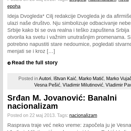
epoha
Ideja Dvogleda* Cilj redakcije Dvogleda je da afirmi
ulazi naše društvo. Nju simbolizuje odbacivanje nebe
Srbije kako bi se ova realna i teško zapuštena Srbij
otvorila ka svetu i važnim unutrašnjim promenama. 
potrebno napustiti stare nedoumice, pogledati stvarno
menjati se i kroz […]
Read the full story
Posted in
Autori
,
Ištvan Kaić
,
Marko Matić
,
Marko Vujač
Vesna Pešić
,
Vladimir Milutinović
,
Vladimir Pa
Srđan M. Jovanović: Banalni
nacionalizam
Posted on 22 мај 2013.
Tags:
nacionalizam
Rasprava traje već neko vreme: započela ju je Vesna 