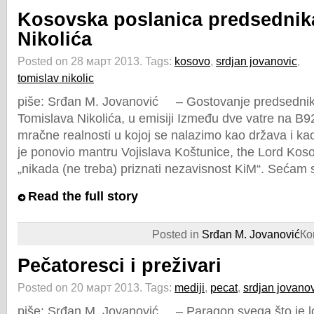
Kosovska poslanica predsednik
Nikolića
Posted on 28 март 2013.
Tags:
kosovo
,
srdjan jovanovic
,
tomislav nikolic
piše: Srđan M. Jovanović – Gostovanje predsednika
Tomislava Nikolića, u emisiji Između dve vatre na B92,
mračne realnosti u kojoj se nalazimo kao država i ka
je ponovio mantru Vojislava Koštunice, the Lord Koso
„nikada (ne treba) priznati nezavisnost KiM“. Sećam 
Read the full story
Posted in
Srđan M. Jovanović
Ко
Pečatoresci i preživari
Posted on 20 март 2013.
Tags:
mediji
,
pecat
,
srdjan jovano
piše: Srđan M. Jovanović – Paragon svega što je l